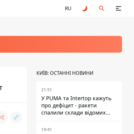
RU
КИЇВ: ОСТАННІ НОВИНИ
т
21:51
У PUMA та Intertop кажуть
про дефіцит - ракети
спалили склади відомих
брендів
19:41