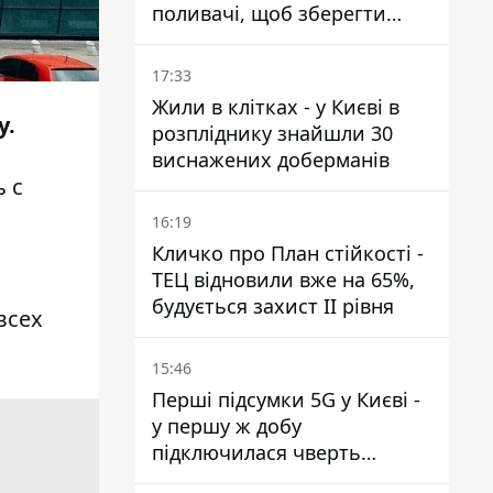
поливачі, щоб зберегти
рейки від деформації
17:33
Жили в клітках - у Києві в
у.
розпліднику знайшли 30
виснажених доберманів
 с
16:19
Кличко про План стійкості -
ТЕЦ відновили вже на 65%,
будується захист ІІ рівня
всех
15:46
Перші підсумки 5G у Києві -
у першу ж добу
підключилася чверть
мільйона абонентів