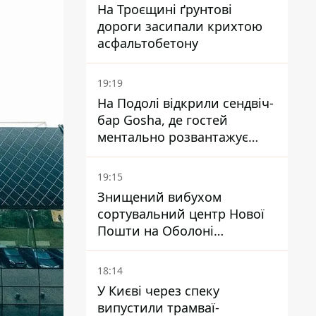
На Троєщині ґрунтові
дороги засипали крихтою
асфальтобетону
19:19
На Подолі відкрили сендвіч-
бар Gosha, де гостей
ментально розвантажує
акула
19:15
Знищений вибухом
сортувальний центр Нової
Пошти на Оболоні
запрацював - видають
посилки
18:14
У Києві через спеку
випустили трамваї-