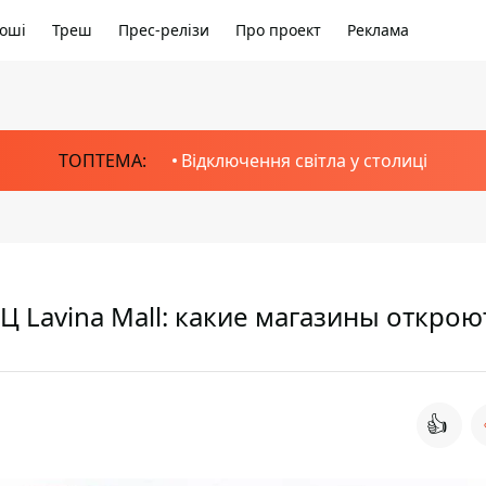
оші
Треш
Прес-релізи
Про проект
Реклама
ТОПТЕМА:
Відключення світла у столиці
Ц Lavina Mall: какие магазины открою
👍