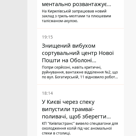
ментально розвантажує
акула
На Кирилівській запрацював новий
заклад з гриль-мелтами та плюшевим
талісманом-акулою.
19:15
Знищений вибухом
сортувальний центр Нової
Пошти на Оболоні
запрацював - видають
Попри серйозні, навіть критичні,
руйнування, вантажне відділення №2, що
посилки
по вул. Богатирській, 11 відновило роботу:
співробітники сортують поштові
відправлення й видають їх адресатам
18:14
У Києві через спеку
випустили трамваї-
поливачі, щоб зберегти
рейки від деформації
КП "Київпастранс" вивело спецвагони для
охолодження колій під час аномальної
спеки в столиці.