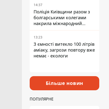
14:37
Поліція Київщини разом з
болгарськими колегами
накрила міжнародний
наркосиндикат
13:23
З ємності витекло 100 літрів
аміаку, загрози повтору вже
немає - екологи
Більше новин
ПОПУЛЯРНЕ