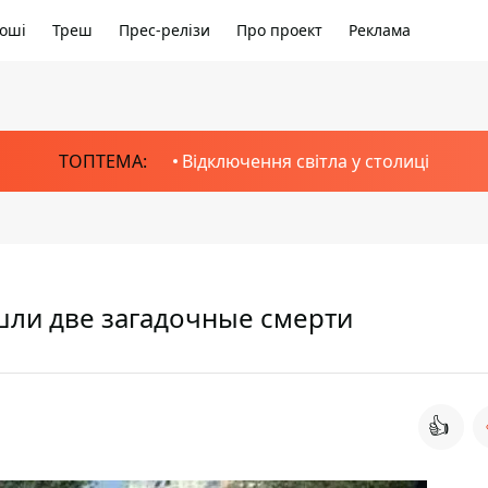
оші
Треш
Прес-релізи
Про проект
Реклама
ТОПТЕМА:
Відключення світла у столиці
шли две загадочные смерти
👍