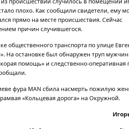
о из происшествий случилось в помещении 
тало плохо. Как сообщили свидетели, ему м
ался прямо на месте происшествия. Сейчас
ением причин случившегося.
вке общественного транспорта по улице Евге
». На остановке был обнаружен труп мужчин
скорая помощь» и следственно-оперативная г
сообщали.
Киеве фура MAN
сбила насмерть пожилую же
трамвая «Кольцевая дорога» на Окружной.
Игор