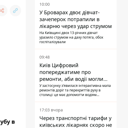
10:00
У Броварах двоє дівчат-
зачеперок потрапили в
лікарню через удар струмом
На Київщині двох 13-річних дівчат
уразило струмом на даху потяга, обох
госпіталізували
09:48
Київ Цифровий
попереджатиме про
ремонти, аби водії могли
уникати ділянок із заторами
У застосунку зʼявилася інтерактивна мапа
ремонтів доріг та перекриттів руху в
столиці: це має допомогти водіям
сформувати маршрути руху таким чином,
щоб не потрапити в затор
17:03 вчора
Через транспортні тарифи у
убу в
київських лікарнях скоро не