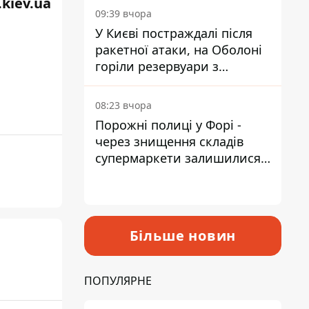
kiev.ua
09:39 вчора
У Києві постраждалі після
ракетної атаки, на Оболоні
горіли резервуари з
паливом
08:23 вчора
Порожні полиці у Форі -
через знищення складів
супермаркети залишилися
без асортименту
Більше новин
ПОПУЛЯРНЕ