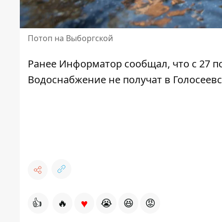
Потоп на Выборгской
Ранее Информатор сообщал, что
с 27 
Водоснабжение не получат в Голосеев
♥
👍
🔥
😭
😆
😡