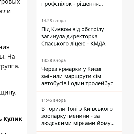
игровых
профспілок - рішення
огли
Господарського суду
14:58 вчора
Під Києвом від обстрілу
загинула директорка
Спаського ліцею - КМДА
ния
ы. На
13:28 вчора
руппа.
Через ярмарки у Києві
змінили маршрути сім
автобусів і один тролейбус
нщину
.
11:46 вчора
В горили Тоні з Київського
зоопарку іменини - за
ь Кулик
людськими мірками йому
вже понад 90 років