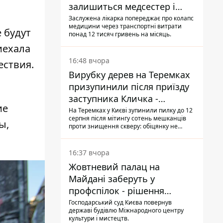
залишиться медсестер і
санітарок - професор
Заслужена лікарка попереджає про колапс
медицини через транспортні витрати
Голубовська
 будут
понад 12 тисяч гривень на місяць.
иехала
16:48 вчора
ествия.
Вирубку дерев на Теремках
призупинили після приїзду
я
заступника Кличка -
ие
почався діалог
На Теремках у Києві зупинили пилку до 12
серпня після мітингу сотень мешканців
ы,
проти знищення скверу: обіцянку не
поновлювати роботи дав особисто
заступник Кличка, Петро Пантелеєв, що
прибув налагодити комунікацію
16:37 вчора
Жовтневий палац на
Майдані заберуть у
профспілок - рішення
Господарського суду
Господарський суд Києва повернув
державі будівлю Міжнародного центру
культури і мистецтв.