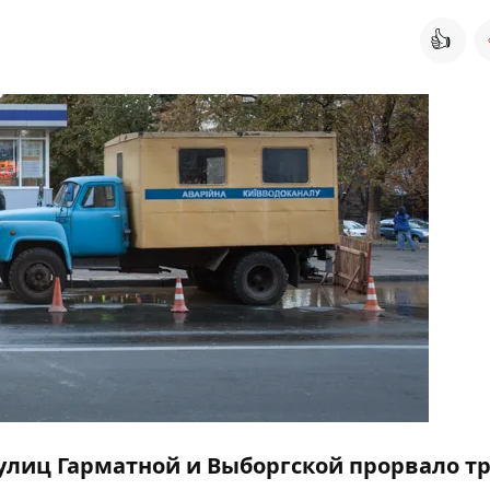
👍
 улиц Гарматной и Выборгской прорвало тр