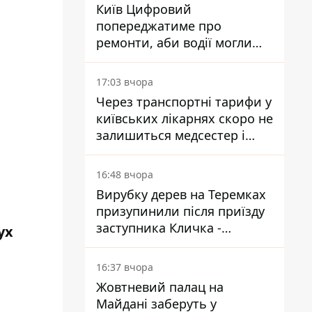
Київ Цифровий
попереджатиме про
ремонти, аби водії могли
уникати ділянок із заторами
17:03 вчора
Через транспортні тарифи у
київських лікарнях скоро не
залишиться медсестер і
санітарок - професор
Голубовська
16:48 вчора
Вирубку дерев на Теремках
призупинили після приїзду
заступника Кличка -
ух
почався діалог
16:37 вчора
Жовтневий палац на
Майдані заберуть у