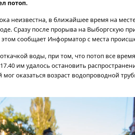
л потоп.
пока неизвестна, в ближайшее время на месте
оде. Сразу после прорыва на Выборгскую пр
б этом сообщает
Информатор
с места происш
откачкой воды, при том, что потоп все врем
17.40 им удалось остановить распространен
 мог оказаться возраст водопроводной труб