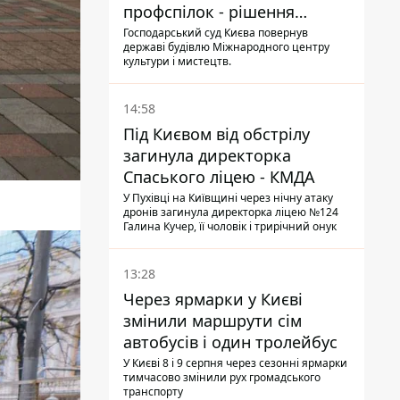
профспілок - рішення
Господарського суду
Господарський суд Києва повернув
державі будівлю Міжнародного центру
культури і мистецтв.
14:58
Під Києвом від обстрілу
загинула директорка
Спаського ліцею - КМДА
У Пухівці на Київщині через нічну атаку
дронів загинула директорка ліцею №124
Галина Кучер, її чоловік і трирічний онук
13:28
Через ярмарки у Києві
змінили маршрути сім
автобусів і один тролейбус
У Києві 8 і 9 серпня через сезонні ярмарки
тимчасово змінили рух громадського
транспорту