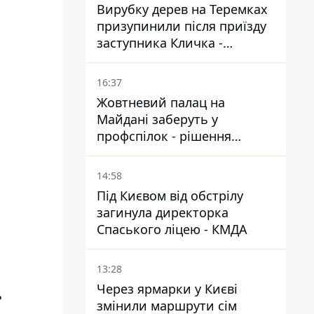
Вирубку дерев на Теремках
призупинили після приїзду
заступника Кличка -
почався діалог
16:37
Жовтневий палац на
Майдані заберуть у
профспілок - рішення
Господарського суду
14:58
Під Києвом від обстрілу
загинула директорка
Спаського ліцею - КМДА
13:28
Через ярмарки у Києві
ь
змінили маршрути сім