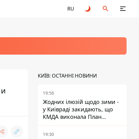
RU
КИЇВ: ОСТАННІ НОВИНИ
 и
19:56
Жодних ілюзій щодо зими -
у Київраді закидають, що
КМДА виконала План
стійкості на 20%
19:30