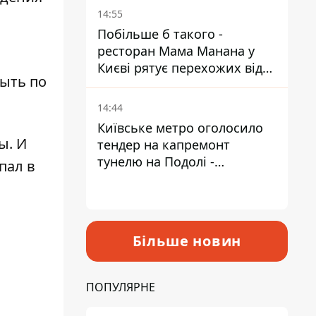
Пантелеєв
14:55
Побільше б такого -
ресторан Мама Манана у
Києві рятує перехожих від
рыть по
спеки
14:44
Київське метро оголосило
ы. И
тендер на капремонт
тунелю на Подолі -
пал в
триватиме майже два роки
Більше новин
и
ПОПУЛЯРНЕ