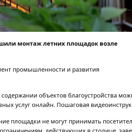
решили монтаж летних площадок возле
мент промышленности и развития
в содержании объектов благоустройства мож
вных услуг онлайн. Пошаговая
видеоинстру
тние площадки не могут принимать посетител
ограничениям, действующих в столице, зав