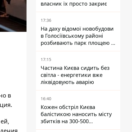
власник їх просто закриє
17:36
На даху відомої новобудови
в Голосіївському районі
розбивають парк площею в
гектар
17:15
Частина Києва сидить без
світла - енергетики вже
ліквідовують аварію
но в
16:40
кция
.
Кожен обстріл Києва
балістикою наносить місту
ей,
збитків на 300-500
мільйонів - Петро
едения