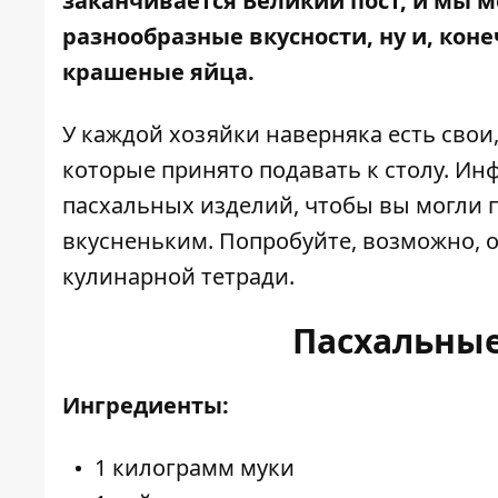
заканчивается Великий пост, и мы 
разнообразные вкусности, ну и, коне
крашеные яйца.
У каждой хозяйки наверняка есть сво
которые принято подавать к столу.
Инф
пасхальных изделий, чтобы вы могли 
вкусненьким. Попробуйте, возможно, 
кулинарной тетради.
Пасхальные
Ингредиенты:
1 килограмм муки