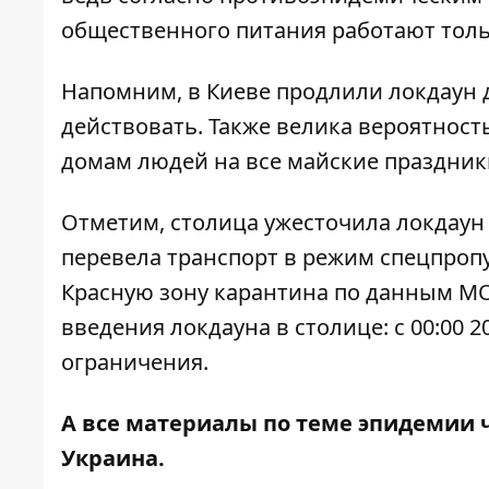
общественного питания работают толь
Напомним, в Киеве
продлили локдаун д
действовать. Также велика вероятност
домам людей на все майские праздник
Отметим,
столица ужесточила локдаун
перевела транспорт в режим спецпропус
Красную зону карантина
по данным МО
введения локдауна в столице: с 00:00 
ограничения
.
А все материалы по теме эпидемии 
Украина
.