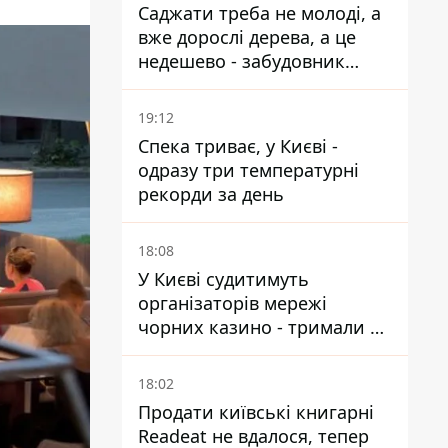
Саджати треба не молоді, а
вже дорослі дерева, а це
недешево - забудовник
Ніконов
19:12
Спека триває, у Києві -
одразу три температурні
рекорди за день
18:08
У Києві судитимуть
організаторів мережі
чорних казино - тримали 39
закладів
18:02
Продати київські книгарні
Readeat не вдалося, тепер