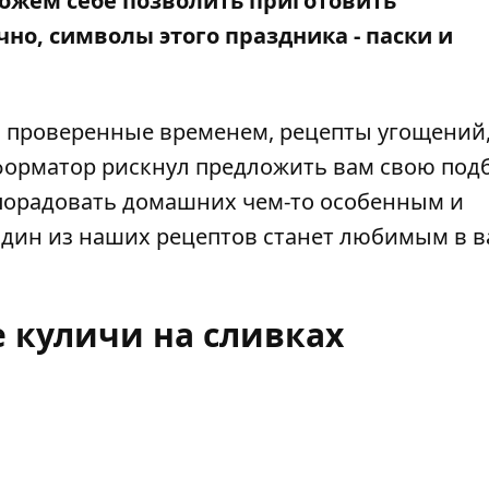
можем себе позволить приготовить
чно, символы этого праздника - паски и
и, проверенные временем, рецепты угощений
орматор
рискнул предложить вам свою под
порадовать домашних чем-то особенным и
один из наших рецептов станет любимым в 
 куличи на сливках