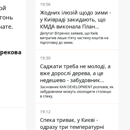
19:56
ой
Жодних ілюзій щодо зими -
огонь
у Київраді закидають, що
чате.
КМДА виконала План
стійкості на 20%
Депутат Вітренко заявив, що Київ
витратив лише п'яту частину коштів на
підготовку до зими.
Грекова
19:30
Саджати треба не молоді, а
вже дорослі дерева, а це
недешево - забудовник
Ніконов
Засновник KAN DEVELOPMENT розповів, як
забудовники можуть охолодити столицю
в спеку.
19:12
Спека триває, у Києві -
одразу три температурні