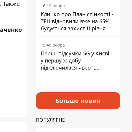
. Также
16:19 вчора
Кличко про План стійкості -
ТЕЦ відновили вже на 65%,
будується захист ІІ рівня
каченко
15:46 вчора
Перші підсумки 5G у Києві -
у першу ж добу
підключилася чверть
мільйона абонентів
Більше новин
ПОПУЛЯРНЕ