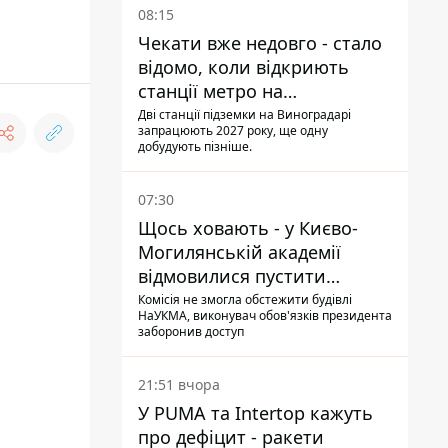
08:15
Чекати вже недовго - стало
відомо, коли відкриють
станції метро на
Виноградарі
Дві станції підземки на Виноградарі
запрацюють 2027 року, ще одну
добудують пізніше.
07:30
Щось ховають - у Києво-
Могилянській академії
відмовилися пустити
комісію з охорони пам'яток
Комісія не змогла обстежити будівлі
НаУКМА, виконувач обов'язків президента
на територію
заборонив доступ
21:51 вчора
У PUMA та Intertop кажуть
про дефіцит - ракети