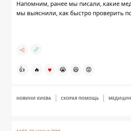
Напомним, ранее мы писали,
какие ме
мы выяснили,
как быстро проверить по
♥
👍
🔥
😭
😆
😡
НОВИНИ КИЄВА
СКОРАЯ ПОМОЩЬ
МЕДИЦИН