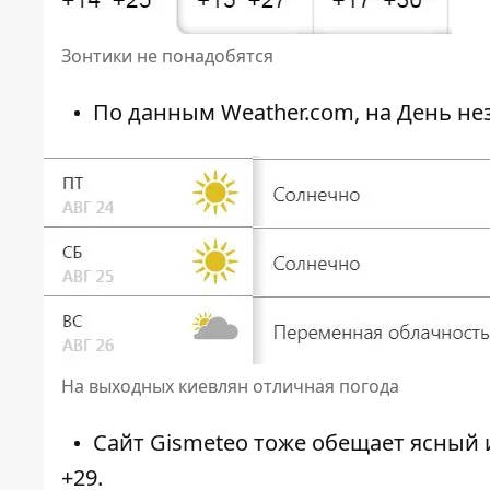
Зонтики не понадобятся
По данным Weather.com, на День нез
На выходных киевлян отличная погода
Сайт Gismeteо тоже обещает ясный и
+29.