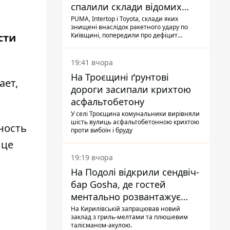
спалили склади відомих
брендів
PUMA, Intertop і Toyota, склади яких
знищені внаслідок ракетного удару по
сти
Київщині, попередили про дефіцит
товарів
19:41 вчора
На Троєщині ґрунтові
ет,
дороги засипали крихтою
асфальтобетону
У селі Троєщина комунальники вирівняли
шість вулиць асфальтобетонною крихтою
ность
проти вибоїн і бруду
нце
19:19 вчора
На Подолі відкрили сендвіч-
бар Gosha, де гостей
ментально розвантажує
акула
На Кирилівській запрацював новий
заклад з гриль-мелтами та плюшевим
талісманом-акулою.