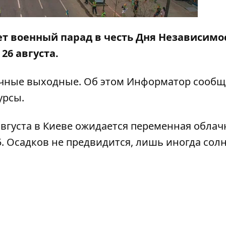
дет военный парад в честь Дня Независимо
26 августа.
ечные выходные. Об этом
Информатор
сообща
урсы.
вгуста в Киеве ожидается переменная облач
5. Осадков не предвидится, лишь иногда сол