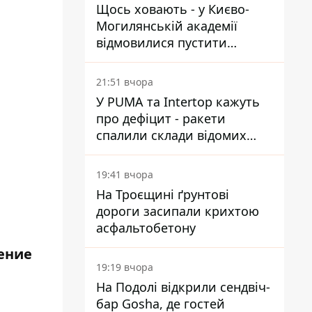
Щось ховають - у Києво-
Могилянській академії
відмовилися пустити
комісію з охорони пам'яток
на територію
21:51 вчора
У PUMA та Intertop кажуть
про дефіцит - ракети
спалили склади відомих
брендів
19:41 вчора
На Троєщині ґрунтові
дороги засипали крихтою
асфальтобетону
ение
19:19 вчора
На Подолі відкрили сендвіч-
бар Gosha, де гостей