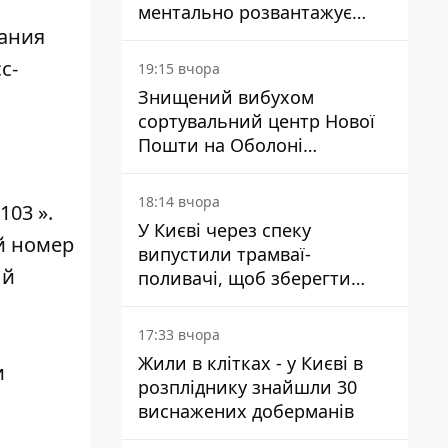
ментально розвантажує
зания
акула
с-
19:15 вчора
Знищений вибухом
сортувальний центр Нової
Пошти на Оболоні
запрацював - видають
посилки
18:14 вчора
03 ».
У Києві через спеку
й номер
випустили трамваї-
ый
поливачі, щоб зберегти
рейки від деформації
17:33 вчора
Жили в клітках - у Києві в
и
розпліднику знайшли 30
виснажених доберманів