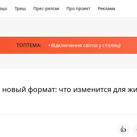
оші
Треш
Прес-релізи
Про проект
Реклама
ТОПТЕМА:
Відключення світла у столиці
 новый формат: что изменится для ж
👍