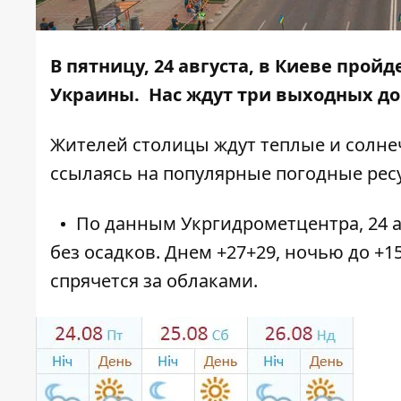
В пятницу, 24 августа, в Киеве прой
Украины. Нас ждут три выходных до 
Жителей столицы ждут теплые и солн
ссылаясь на популярные погодные рес
По данным Укргидрометцентра, 24 а
без осадков. Днем +27+29, ночью до +1
спрячется за облаками.