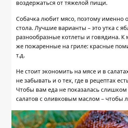
воздержаться от тяжелой пищи.
Собачка любит мясо, поэтому именно 
стола. Лучшие варианты – это утка с я
разнообразные котлеты и говядина. К 
же пожаренные на гриле: красные поми
т.д.
Не стоит экономить на мясе и в салата
не забывать и о тех, где в рецептах е
Чтобы вам еда не показалась слишком 
салатов с оливковым маслом – чтобы л