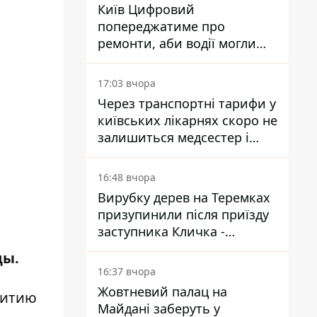
Київ Цифровий
попереджатиме про
ремонти, аби водії могли
уникати ділянок із заторами
17:03 вчора
Через транспортні тарифи у
київських лікарнях скоро не
залишиться медсестер і
санітарок - професор
Голубовська
16:48 вчора
Вирубку дерев на Теремках
призупинили після приїзду
заступника Кличка -
почався діалог
цы.
16:37 вчора
Жовтневий палац на
витию
Майдані заберуть у