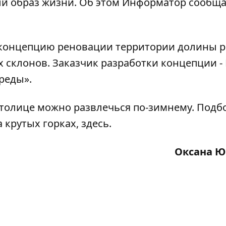
й образ жизни. Об этом
Информатор
сообща
т концепцию реновации территории долины 
х склонов. Зaказчик разработки концепции -
реды».
столице можно развлечься по-зимнему. Подб
а крутых горках,
здесь
.
Оксана Ю