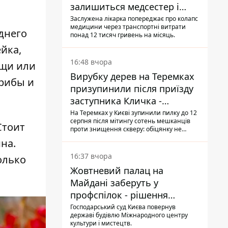
залишиться медсестер і
санітарок - професор
Заслужена лікарка попереджає про колапс
медицини через транспортні витрати
Голубовська
днего
понад 12 тисяч гривень на місяць.
йка,
16:48 вчора
ощи или
Вирубку дерев на Теремках
грибы и
призупинили після приїзду
заступника Кличка -
почався діалог
На Теремках у Києві зупинили пилку до 12
серпня після мітингу сотень мешканців
Стоит
проти знищення скверу: обіцянку не
поновлювати роботи дав особисто
на.
заступник Кличка, Петро Пантелеєв, що
прибув налагодити комунікацію
16:37 вчора
олько
Жовтневий палац на
Майдані заберуть у
профспілок - рішення
Господарського суду
Господарський суд Києва повернув
державі будівлю Міжнародного центру
культури і мистецтв.