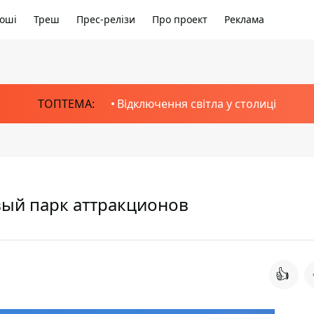
оші
Треш
Прес-релізи
Про проект
Реклама
ТОПТЕМА:
Відключення світла у столиці
вый парк аттракционов
👍