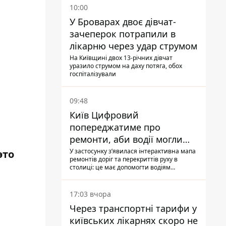
10:00
У Броварах двоє дівчат-
зачеперок потрапили в
лікарню через удар струмом
На Київщині двох 13-річних дівчат
уразило струмом на даху потяга, обох
госпіталізували
09:48
Київ Цифровий
попереджатиме про
ремонти, аби водії могли
уникати ділянок із заторами
У застосунку зʼявилася інтерактивна мапа
это
ремонтів доріг та перекриттів руху в
столиці: це має допомогти водіям
сформувати маршрути руху таким чином,
щоб не потрапити в затор
17:03 вчора
Через транспортні тарифи у
київських лікарнях скоро не