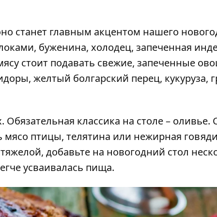
оно станет главным акцентом нашего нового
блоками, буженина, холодец, запеченная инде
мясу стоит подавать свежие, запеченные ов
доры, желтый болгарский перец, кукуруза, 
х. Обязательная классика на столе – оливье. 
сть мясо птицы, телятина или нежирная говяди
тяжелой, добавьте на новогодний стол неск
егче усваивалась пища.