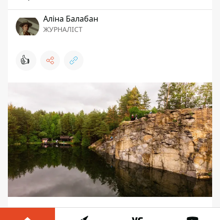
Аліна Балабан
ЖУРНАЛІСТ
👍
Когда лето в Киеве не балует