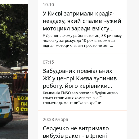
10:10
У Києві затримали крадія-
невдаху, який спалив чужий
мотоцикл заради вмісту
багажника
У Деснянському районі столиці 38-річному
чоловіку загрожує до 10 років тюрми за
підпал мотоцикла: він просто не зміг
зламати замок, і підпалив транспорт зі
злості
07:15
Забудовник преміальних
ЖК у центрі Києва зупинив
роботу, його керівники
втекли з України - Bihus.info
Компанія ENSO заморозила будівництво
трьох столичних комплексів, а її
топменеджмент виїхав з країни.
20:38 вчора
Сердечко не витримало
вибухів ракет - в Ірпені