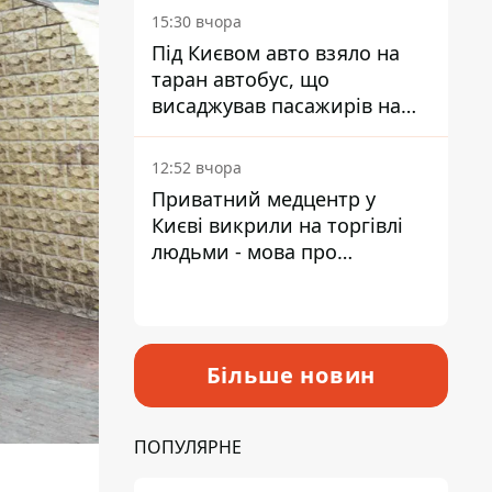
15:30 вчора
Під Києвом авто взяло на
таран автобус, що
висаджував пасажирів на
зупинці - пасажирка в
лікарні
12:52 вчора
Приватний медцентр у
Києві викрили на торгівлі
людьми - мова про
сурогатне материнство
Більше новин
ПОПУЛЯРНЕ