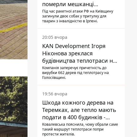
померли мешканці
притулку для собак з
Під час ракетної атаки РФ на Київщину
загинули двоє собак у притулку для
інвалідністю
тварин з інвалідністю в Ірпені.
20:05 вчора
KAN Development Ігоря
Ніконова зреклася
будівництва теплотраси на
Теремках
Компанія заперечує причетність до
вирубки 662 дерев під теплотрасу на
Голосіївщині.
19:56 вчора
Шкода кожного дерева на
Теремках, але тепло мають
подати в 400 будинків -
депутатка Київради
Ковалевська пояснила, чому обрали саме
такий маршрут теплотраси попри
протести жителів.