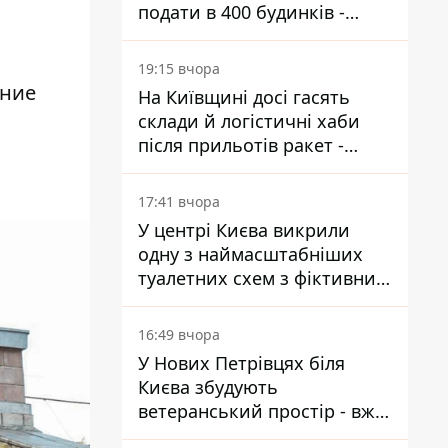
подати в 400 будинків -
депутатка Київради
19:15 вчора
ание
На Київщині досі гасять
склади й логістичні хаби
після прильотів ракет -
ДСНС
17:41 вчора
У центрі Києва викрили
одну з наймасштабніших
туалетних схем з фіктивним
будинком
16:49 вчора
У Нових Петрівцях біля
Києва збудують
ветеранський простір - вже
знайшли проєктанта