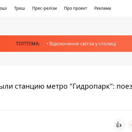
оші
Треш
Прес-релізи
Про проект
Реклама
ТОПТЕМА:
Відключення світла у столиці
ыли станцию метро "Гидропарк": пое
👍