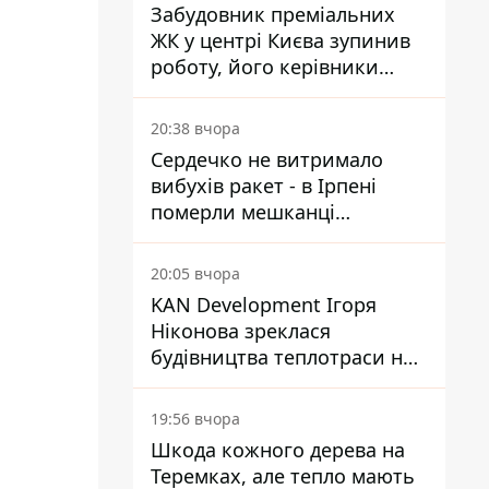
Забудовник преміальних
ЖК у центрі Києва зупинив
роботу, його керівники
втекли з України - Bihus.info
20:38 вчора
Сердечко не витримало
вибухів ракет - в Ірпені
померли мешканці
притулку для собак з
інвалідністю
20:05 вчора
KAN Development Ігоря
Ніконова зреклася
будівництва теплотраси на
Теремках
19:56 вчора
Шкода кожного дерева на
Теремках, але тепло мають