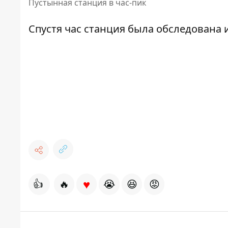
Пустынная станция в час-пик
Спустя час станция была обследована 
♥
👍
🔥
😭
😆
😡