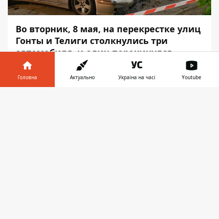
Во вторник, 8 мая, на перекрестке улиц
Гонты и Телиги столкнулись три
автомобиля, и один перекинулся.
Двоих водителей госпитализировали.
Головна
Актуально
Україна на часі
Youtube
Авария произошла около 23:00. Об этом
сообщает
Информатор
с места события.
Інформатор у
Завантажити
телефоні
👉
На улице Елены Телиги возле перекрестка
столкнулись Mercedes, Volkswagen
и Peugeot. Последний автомобиль от
сильного удара перевернулся на бок.
Водитель машины не пострадал. Он
рассказал, что ехал со стороны метро
Шулявка и хотел совершить разворот на
перекрестке с улицей Гонты. За ним
двигалась девушка на авто Volkswagen.