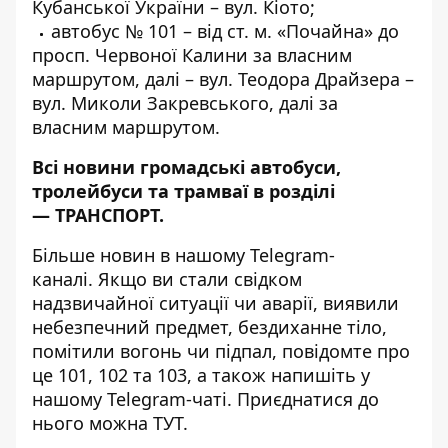
Кубанської України – вул. Кіото;
автобус № 101 – від ст. м. «Почайна» до
просп. Червоної Калини за власним
маршрутом, далі – вул. Теодора Драйзера –
вул. Миколи Закревського, далі за
власним маршрутом.
Всі новини громадські автобуси,
тролейбуси та трамваї в розділі
—
ТРАНСПОРТ
.
Більше новин в нашому
Telegram-
каналі
. Якщо ви стали свідком
надзвичайної ситуації чи аварії, виявили
небезпечний предмет, бездиханне тіло,
помітили вогонь чи підпал, повідомте про
це 101, 102 та 103, а також напишіть у
нашому Telegram-чаті. Приєднатися до
нього можна
ТУТ
.