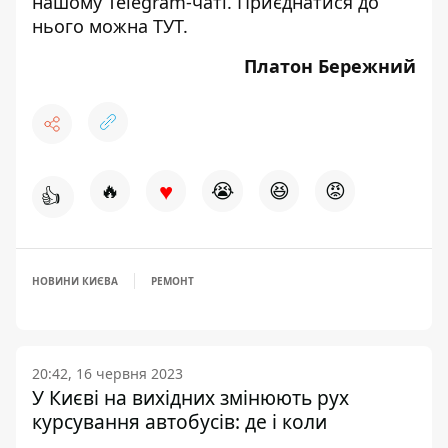
нашому Telegram-чаті. Приєднатися до
нього можна
ТУТ
.
Платон Бережний
♥
🔥
😭
😆
😡
👍
НОВИНИ КИЄВА
РЕМОНТ
20:42, 16 червня 2023
У Києві на вихідних змінюють рух
курсування автобусів: де і коли