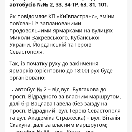
автобусів №№ 2, 33, 34-ТР, 63, 81, 101.
Як
повідомляє
КП «Київпастранс», зміни
пов’язані із запланованими
продовольчими ярмарками на вулицях
Миколи Закревського, Кубанської
України, Йорданській та Героїв
Севастополя.
Так, із початку руху до закінчення
ярмарків (орієнтовно до 18:00) рух буде
організовано:
автобус № 2 – від вул. Булгакова до
просп. Відрадного за власним маршрутом,
далі б-р Вацлава Гавела (без заїзду на
просп. Відрадний, вул. Героїв Севастополя
та вул. Академіка Стражеска) – вул. Віталія
Скакуна, далі за власним маршрутом;
автобус № 33 – вул. Кіото – вул.