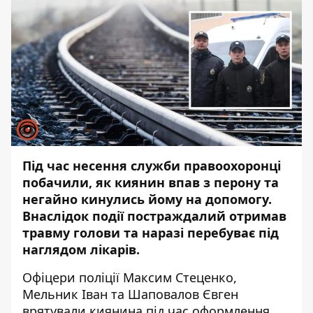
Під час несення служби правоохоронці
побачили, як киянин впав з перону та
негайно кинулись йому на допомогу.
Внаслідок події постраждалий отримав
травму голови та наразі перебуває під
наглядом лікарів.
Офіцери поліції Максим Стеценко,
Мельник Іван та Шаповалов Євген
врятували киянина під час оформлення