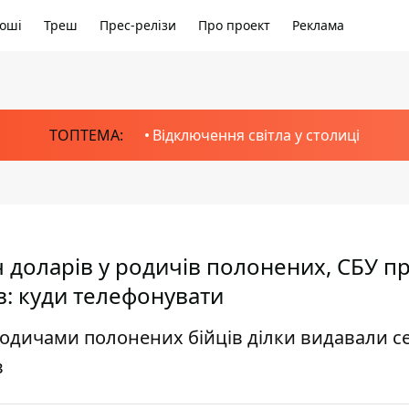
оші
Треш
Прес-релізи
Про проект
Реклама
ТОПТЕМА:
Відключення світла у столиці
ч доларів у родичів полонених, СБУ п
в: куди телефонувати
родичами полонених бійців ділки видавали се
в