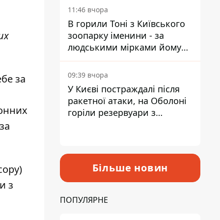
11:46 вчора
В горили Тоні з Київського
их
зоопарку іменини - за
людськими мірками йому
вже понад 90 років
09:39 вчора
бе за
У Києві постраждалі після
ракетної атаки, на Оболоні
ронних
горіли резервуари з
паливом
 за
Більше новин
сору)
и з
ПОПУЛЯРНЕ