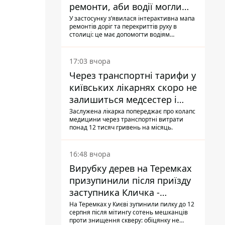
ремонти, аби водії могли
уникати ділянок із заторами
У застосунку зʼявилася інтерактивна мапа
ремонтів доріг та перекриттів руху в
столиці: це має допомогти водіям
сформувати маршрути руху таким чином,
щоб не потрапити в затор
17:03 вчора
Через транспортні тарифи у
київських лікарнях скоро не
залишиться медсестер і
санітарок - професор
Заслужена лікарка попереджає про колапс
медицини через транспортні витрати
Голубовська
понад 12 тисяч гривень на місяць.
16:48 вчора
Вирубку дерев на Теремках
призупинили після приїзду
заступника Кличка -
почався діалог
На Теремках у Києві зупинили пилку до 12
серпня після мітингу сотень мешканців
проти знищення скверу: обіцянку не