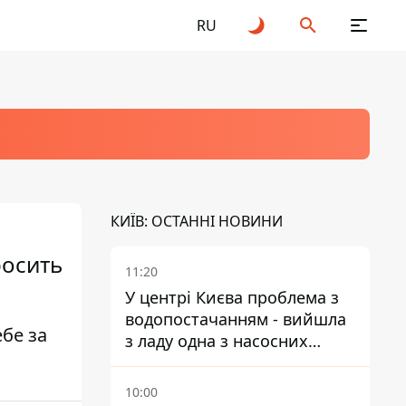
RU
КИЇВ: ОСТАННІ НОВИНИ
росить
11:20
У центрі Києва проблема з
водопостачанням - вийшла
бе за
з ладу одна з насосних
станцій
10:00