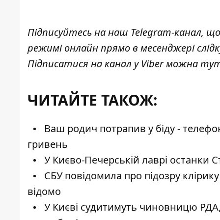
Підписуйтесь на наш
Telegram-канал
, щ
режимі онлайн прямо в месенджері слід
Підписатися на канал у Viber можна
ту
ЧИТАЙТЕ ТАКОЖ:
Ваш родич потрапив у біду - телефо
гривень
У Києво-Печерській лаврі останки С
СБУ повідомила про підозру клірику 
відомо
У Києві судитимуть чиновницю РДА, 