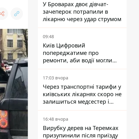
У Броварах двоє дівчат-
зачеперок потрапили в
лікарню через удар струмом
09:48
Київ Цифровий
попереджатиме про
ремонти, аби водії могли
уникати ділянок із заторами
17:03 вчора
Через транспортні тарифи у
київських лікарнях скоро не
залишиться медсестер і
санітарок - професор
Голубовська
16:48 вчора
Вирубку дерев на Теремках
призупинили після приїзду