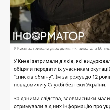
У Києві затримали двох ділків, які вимагали 60 ти
У Києві затримали ділків, які видурюв
обіцяли передати їх учасникам окупац
"списків обміну"
. Їм загрожує до 12 ро
повідомили у Службі безпеки України.
За даними слідства, зловмисники мали 
отримували від них інформацію про ук