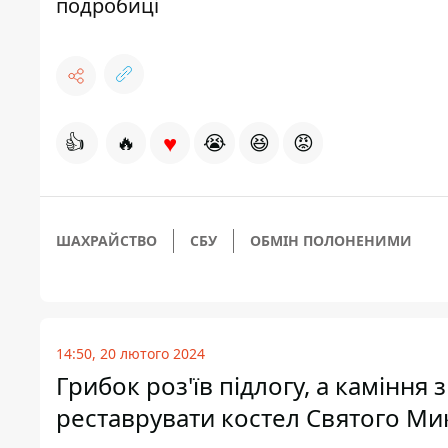
подробиці
♥
👍
🔥
😭
😆
😡
ШАХРАЙСТВО
СБУ
ОБМІН ПОЛОНЕНИМИ
14:50, 20 лютого 2024
Грибок роз'їв підлогу, а каміння
реставрувати костел Святого Мик