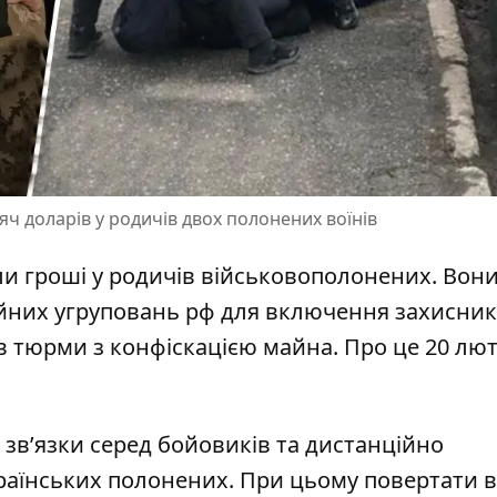
сяч доларів у родичів двох полонених воїнів
али гроші у родичів військовополонених. Вон
ійних угруповань рф для включення
захисник
ків тюрми з конфіскацією майна. Про це 20 лю
зв’язки серед бойовиків та дистанційно
раїнських полонених
. При цьому повертати в