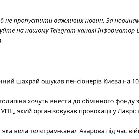
об не пропустити важливих новин. За новина
куйте на нашому Telegram-каналі
Інформатор L
т
.
нний шахрай ошукав пенсіонерів Києва на 10
толипіна хочуть внести до обмінного фонду 
УПЦ, який організовував провокації у Лаврі:
яка вела телеграм-канал Азарова під час вій