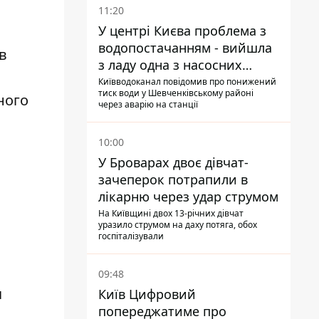
11:20
У центрі Києва проблема з
водопостачанням - вийшла
в
з ладу одна з насосних
станцій
Київводоканал повідомив про понижений
тиск води у Шевченківському районі
ного
через аварію на станції
10:00
У Броварах двоє дівчат-
зачеперок потрапили в
лікарню через удар струмом
На Київщині двох 13-річних дівчат
уразило струмом на даху потяга, обох
госпіталізували
09:48
я
Київ Цифровий
попереджатиме про