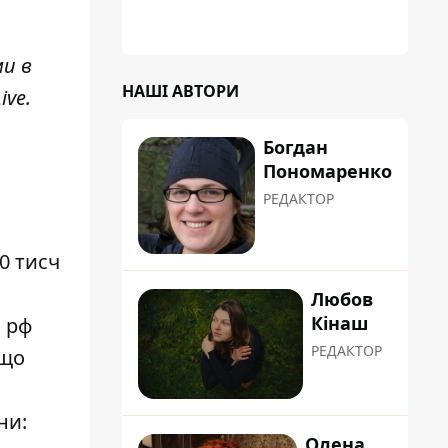
поновлювати роботи дав особисто
заступник Кличка, Петро Пантелеєв, що
прибув налагодити комунікацію
ми в
НАШІ АВТОРИ
ive
.
Богдан
Пономаренко
РЕДАКТОР
0 тисч
Любов
Кінаш
з рф
РЕДАКТОР
 що
ни:
Олена