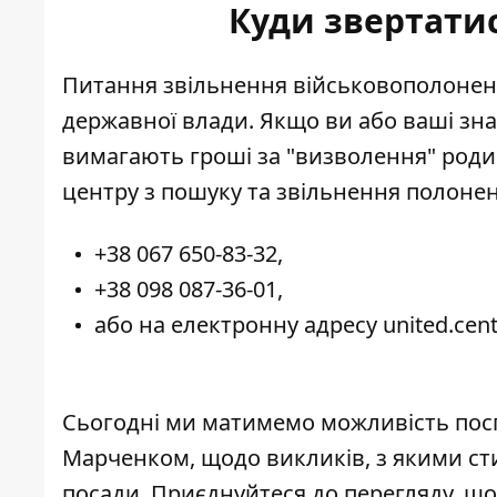
Куди звертатис
Питання звільнення військовополоне
державної влади. Якщо ви або ваші зна
вимагають
гроші за "визволення" род
центру з
пошуку та звільнення полоне
+38 067 650-83-32,
+38 098 087-36-01,
або на електронну адресу united.cen
Сьогодні ми матимемо можливість посп
Марченком, щодо викликів, з якими ст
посади. Приєднуйтеся до перегляду, що