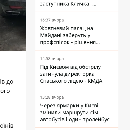
заступника Кличка -
почався діалог
16:37 вчора
Жовтневий палац на
Майдані заберуть у
профспілок - рішення
Господарського суду
14:58 вчора
Під Києвом від обстрілу
и
загинула директорка
Спаського ліцею - КМДА
ів до
того
13:28 вчора
Через ярмарки у Києві
змінили маршрути сім
автобусів і один тролейбус
оїнів