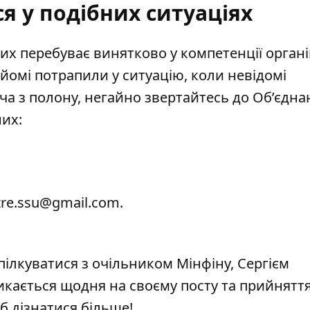
я у подібних ситуаціях
них
перебуває винятково у компетенції органі
йомі потрапили у ситуацію, коли невідомі
ича
з полону, негайно звертайтесь до Об’єдна
них
:
tre.ssu@gmail.com.
ілкуватися з очільником Мінфіну, Сергієм
икається щодня на своєму посту та прийнятт
б дізнатися більше!