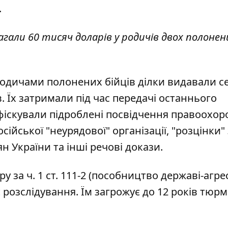
.
магали 60 тисяч доларів у родичів двох полонен
родичами полонених бійців ділки видавали се
. Їх затримали під час передачі останнього
нфіскували підроблені посвідчення правоохо
сійської "неурядової" організації, "розцінки"
 України та інші речові докази.
 за ч. 1 ст. 111-2 (пособництво державі-агре
 розслідування. Їм загрожує до 12 років тюрм