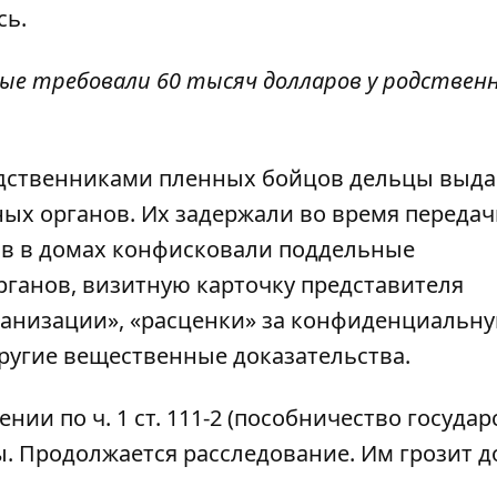
сь.
рые требовали 60 тысяч долларов у родствен
одственниками пленных бойцов дельцы выд
ных органов. Их задержали во время переда
ов в домах конфисковали поддельные
ганов, визитную карточку представителя
ганизации», «расценки» за конфиденциальн
ругие вещественные доказательства.
и по ч. 1 ст. 111-2 (пособничество государ
ы. Продолжается расследование. Им грозит до