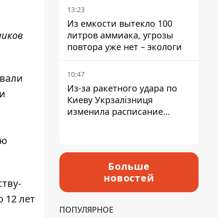
13:23
Из емкости вытекло 100
ников
литров аммиака, угрозы
повтора уже нет – экологи
10:47
авали
Из-за ракетного удара по
чи
Киеву Укрзалізниця
изменила расписание
движения пригородных
электричек
ую
Больше
новостей
ству-
 12 лет
ПОПУЛЯРНОЕ