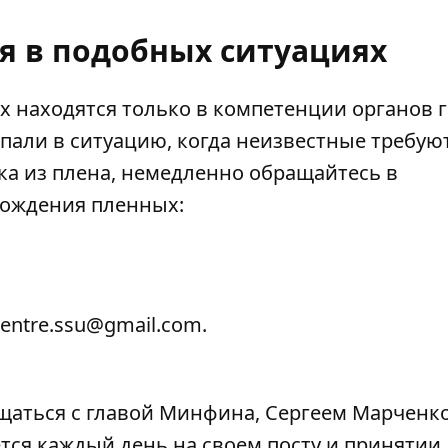
я в подобных ситуациях
х
находятся только в компетенции органов г
пали в ситуацию, когда неизвестные требую
ка
из плена, немедленно обращайтесь в
бождения пленных
:
entre.ssu@gmail.com.
щаться с главой Минфина, Сергеем Марченко
тся каждый день на своем посту и принятии