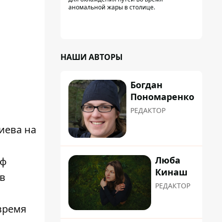
аномальной жары в столице.
НАШИ АВТОРЫ
Богдан
Пономаренко
РЕДАКТОР
иева на
Люба
рф
Кинаш
в
РЕДАКТОР
время