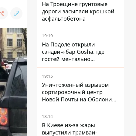
На Троещине грунтовые
дороги засыпали крошкой
асфальтобетона
19:19
На Подоле открыли
сэндвич-бар Gosha, где
гостей ментально
разгружает акула
19:15
Уничтоженный взрывом
сортировочный центр
Новой Почты на Оболони
заработал – выдают
посылки
18:14
В Киеве из-за жары
выпустили трамваи-