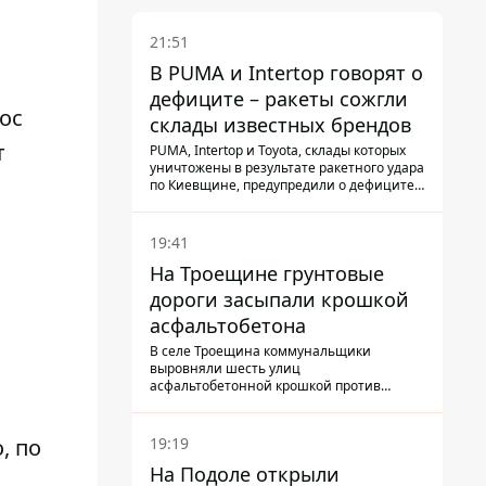
21:51
В PUMA и Intertop говорят о
дефиците – ракеты сожгли
ос
склады известных брендов
т
PUMA, Intertop и Toyota, склады которых
уничтожены в результате ракетного удара
по Киевщине, предупредили о дефиците
товаров
19:41
На Троещине грунтовые
дороги засыпали крошкой
асфальтобетона
В селе Троещина коммунальщики
выровняли шесть улиц
асфальтобетонной крошкой против
выбоин и грязи
19:19
, по
На Подоле открыли