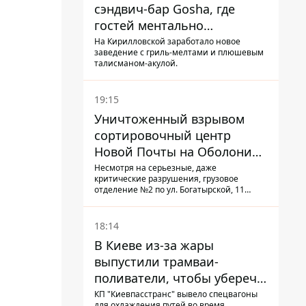
сэндвич-бар Gosha, где
гостей ментально
разгружает акула
На Кирилловской заработало новое
заведение с гриль-мелтами и плюшевым
талисманом-акулой.
19:15
Уничтоженный взрывом
сортировочный центр
Новой Почты на Оболони
заработал – выдают
Несмотря на серьезные, даже
критические разрушения, грузовое
посылки
отделение №2 по ул. Богатырской, 11
возобновило работу: сотрудники
сортируют почтовые отправления и
выдают их адресатам
18:14
В Киеве из-за жары
выпустили трамваи-
поливатели, чтобы уберечь
рельсы от деформации
КП "Киевпасстранс" вывело спецвагоны
для охлаждения путей во время