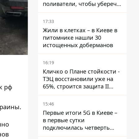
поливатели, чтобы уберечь
рельсы от деформации
17:33
Жили в клетках – в Киеве в
питомнике нашли 30
истощенных доберманов
16:19
Кличко о Плане стойкости -
ТЭЦ восстановили уже на
65%, строится защита II
к рф
уровня
15:46
краины.
Первые итоги 5G в Киеве –
в первые сутки
нно
подключилась четверть
нов
миллиона абонентов