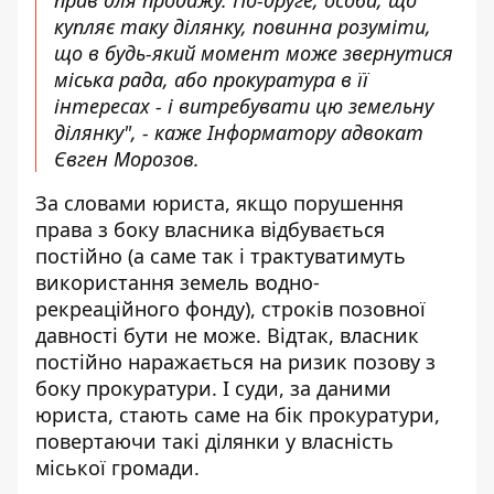
прав для продажу. По-друге, особа, що
купляє таку ділянку, повинна розуміти,
що в будь-який момент може звернутися
міська рада, або прокуратура в її
інтересах - і витребувати цю земельну
ділянку", - каже Інформатору адвокат
Євген Морозов.
За словами юриста, якщо порушення
права з боку власника відбувається
постійно (а саме так і трактуватимуть
використання земель водно-
рекреаційного фонду), строків позовної
давності бути не може. Відтак, власник
постійно наражається на ризик позову з
боку прокуратури. І суди, за даними
юриста, стають саме на бік прокуратури,
повертаючи такі ділянки у власність
міської громади.