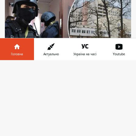
Головна
Актуально
Україна на часі
Youtube
Правоохоронці вилучили документи про
Інформатор у
Завантажити
проведення тендеру з ремонту приміщень,
телефоні
👉
фасаду та покрівлі будівлі госпіталю
Слідче управління ГУ Нацполіції у Києві
провело обшуки у
справі про
привласнення коштів на капремонті
Київського міського клінічного госпіталю
ветеранів війни. Було вилучено первинну
документацію щодо закупівлі робіт з