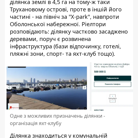
ділянка землі в 4,5 га на тому-ж таки
Трухановому острові, проте в іншій його
частині - на північ за "Х-park", навпроти
Оболонської набережної. Ріелтори
розповідають: ділянку частково засаджено
деревами, поруч є розвинена
інфраструктура (бази відпочинку, готелі,
пляжні зони, спорт- та яхт-клуб тощо).
Одне з можливих призначень ділянки -
організація яхт-клубу
Ділянка знаходиться у комунальній