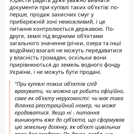
Юристи радять дуже уважно вивчати
документи при купівлі таких об'єктів: по-
перше, продаж захисних смуг у
прибережній зоні неможливий, і це
питання контролюється державою. По-
друге, землі під водними об'єктами
загального значення (річки, озера та інші
водойми) взагалі не можуть передаватися
у власність громадян, оскільки вони
прирівнюються до земель водного фонду
України, і не можуть бути продані.
"При купівлі таких об'єктів слід
врахувати, чи можна це робити офіційно,
саме як об'єкту нерухомості: чи має така
ділянка реєстраційний номер, чи може
продаватися. Якщо ні - питання
виникнуть вже до суб'єкта, що сформував
цю земельну ділянку, як об'єкт цивільних