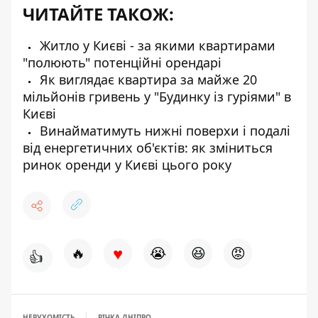
ЧИТАЙТЕ ТАКОЖ:
Житло у Києві - за якими квартирами
"полюють" потенційні орендарі
Як виглядає квартира за майже 20
мільйонів гривень у "Будинку із гуріями" в
Києві
Винайматимуть нижні поверхи і подалі
від енергетичних об'єктів: як зміниться
ринок оренди у Києві цього року
♥
🔥
😭
😆
😡
👍
НЕРУХОМІСТЬ
РІЧКА ДНІПРО