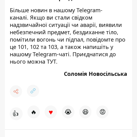
Більше новин в нашому
Telegram-
каналі
. Якщо ви стали свідком
надзвичайної ситуації чи аварії, виявили
небезпечний предмет, бездиханне тіло,
помітили вогонь чи підпал, повідомте про
це 101, 102 та 103, а також напишіть у
нашому Telegram-чаті. Приєднатися до
нього можна
ТУТ
.
Соломія Новосільська
♥
🔥
😭
😆
😡
👍