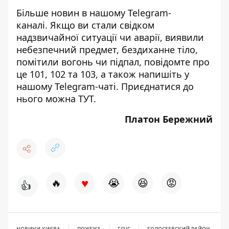
Більше новин в нашому
Telegram-
каналі
. Якщо ви стали свідком
надзвичайної ситуації чи аварії, виявили
небезпечний предмет, бездиханне тіло,
помітили вогонь чи підпал, повідомте про
це 101, 102 та 103, а також напишіть у
нашому Telegram-чаті. Приєднатися до
нього можна
ТУТ
.
Платон Бережний
♥
🔥
😭
😆
😡
👍