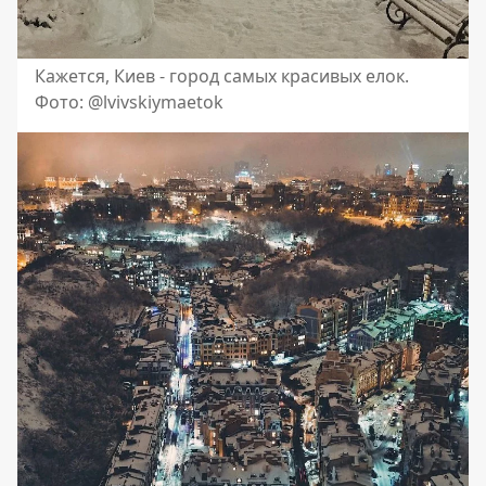
Кажется, Киев - город самых красивых елок.
Фото: @lvivskiymaetok