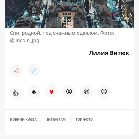
Спи, родной, под снежным одеялом. Фото:
@lincoln_jpg
Лилия Витюк
♥
🔥
😭
😆
😡
👍
НОВИНИ КИЄВА
INSTAGRAM
ТОП ФОТО