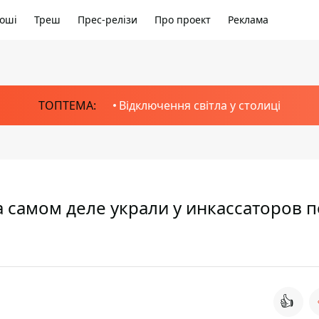
оші
Треш
Прес-релізи
Про проект
Реклама
ТОПТЕМА:
Відключення світла у столиці
а самом деле украли у инкассаторов 
👍