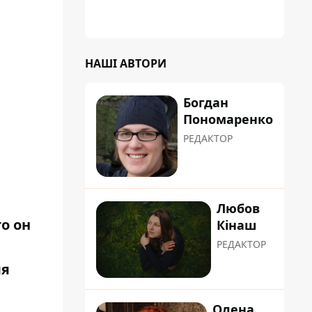
НАШІ АВТОРИ
Богдан
Пономаренко
РЕДАКТОР
Любов
о он
Кінаш
РЕДАКТОР
ля
Олена