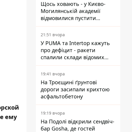
Щось ховають - у Києво-
Могилянській академії
відмовилися пустити
комісію з охорони пам'яток
на територію
21:51 вчора
У PUMA та Intertop кажуть
про дефіцит - ракети
спалили склади відомих
брендів
19:41 вчора
На Троєщині ґрунтові
дороги засипали крихтою
асфальтобетону
орской
19:19 вчора
е ему
На Подолі відкрили сендвіч-
бар Gosha, де гостей