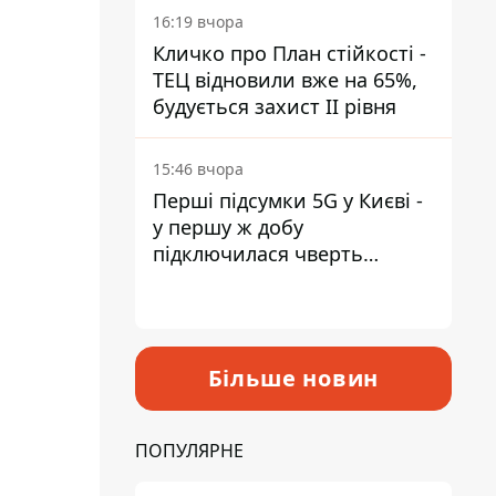
16:19 вчора
Кличко про План стійкості -
ТЕЦ відновили вже на 65%,
будується захист ІІ рівня
15:46 вчора
Перші підсумки 5G у Києві -
у першу ж добу
підключилася чверть
мільйона абонентів
Більше новин
ПОПУЛЯРНЕ