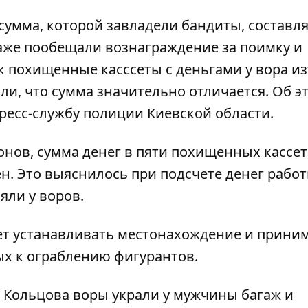
сумма, которой
завладели бандиты, составля
даже пообещали
вознаграждение за поимку
и
ак похищенные касссеты с деньгами у вора и
и, что сумма значительно отличается. Об э
ресс-службу полиции Киевской области.
ионов, сумма денег в пяти похищенных кассет
н. Это выяснилось при подсчете денег рабо
яли у воров.
ет устанавливать местонахождение и прини
х к ограблению фигурантов.
а Кольцова
воры украли у мужчины багаж
и