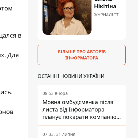
Нікітіна
этом
ЖУРНАЛІСТ
щался в
БІЛЬШЕ ПРО АВТОРІВ
х. Для
ІНФОРМАТОРА
ОСТАННІ НОВИНИ УКРАЇНИ
ись.
08:53 вчора
Мовна омбудсменка після
листа від Інформатора
ионов
планує покарати компанію-
підрядника ПриватБанку
07:33, 31 липня