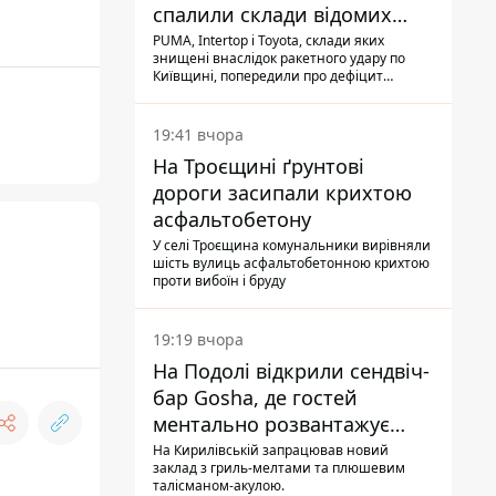
спалили склади відомих
брендів
PUMA, Intertop і Toyota, склади яких
знищені внаслідок ракетного удару по
Київщині, попередили про дефіцит
товарів
19:41 вчора
На Троєщині ґрунтові
дороги засипали крихтою
асфальтобетону
У селі Троєщина комунальники вирівняли
шість вулиць асфальтобетонною крихтою
проти вибоїн і бруду
19:19 вчора
На Подолі відкрили сендвіч-
бар Gosha, де гостей
ментально розвантажує
акула
На Кирилівській запрацював новий
заклад з гриль-мелтами та плюшевим
талісманом-акулою.