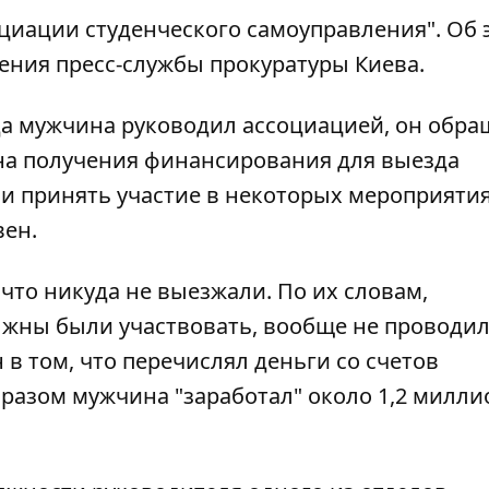
циации студенческого самоуправления". Об 
ения пресс-службы прокуратуры Киева.
гда мужчина руководил ассоциацией, он обра
на получения финансирования для выезда
и принять участие в некоторых мероприятия
вен.
 что никуда не выезжали. По их словам,
лжны были участвовать, вообще не проводил
в том, что перечислял деньги со счетов
бразом мужчина "заработал" около 1,2 милл