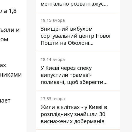
ментально розвантажує
ла 1,8
акула
19:15 вчора
Знищений вибухом
зъяли и
сортувальний центр Нової
том
Пошти на Оболоні
запрацював - видають
посилки
18:14 вчора
ах
У Києві через спеку
тниками
випустили трамваї-
поливачі, щоб зберегти
рейки від деформації
17:33 вчора
мает
Жили в клітках - у Києві в
розпліднику знайшли 30
виснажених доберманів