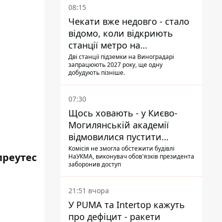
08:15
Чекати вже недовго - стало
відомо, коли відкриють
станції метро на
Виноградарі
Дві станції підземки на Виноградарі
запрацюють 2027 року, ще одну
добудують пізніше.
07:30
Щось ховають - у Києво-
Могилянській академії
відмовилися пустити
комісію з охорони пам'яток
Комісія не змогла обстежити будівлі
преутес
НаУКМА, виконувач обов'язків президента
на територію
заборонив доступ
21:51 вчора
У PUMA та Intertop кажуть
про дефіцит - ракети