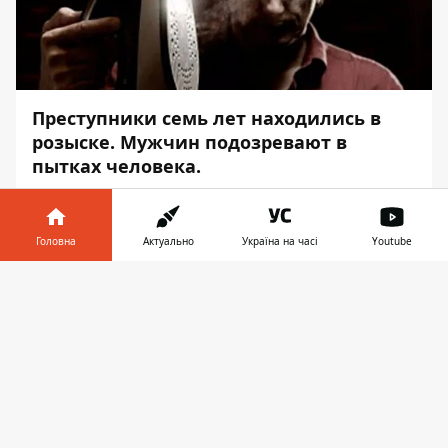
Преступники семь лет находились в
розыске
. Мужчин подозревают в
пытках человека.
На прошлой неделе двух экс-
милиционеров арестовали без права на
Головна
Актуально
Україна на часі
Youtube
залог. Об этом
Информатор
сообщает со
ссылкой на пресс-службу прокуратору
Інформатор у
Завантажити
Киева.
телефоні
👉
Сообщается, что работники органов
внутренних дел уволились еще в 2011 году
и до недавнего времени
скрывались от
следствия. З
адержанных подозревают в
превышении власти, применении