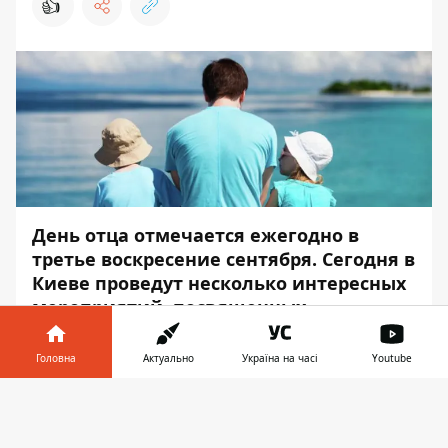
👍
День отца
отмечается ежегодно в
третье воскресение сентября. Сегодня в
Киеве проведут несколько интересных
мероприятий, посвященных
празднику.
Головна
Актуально
Україна на часі
Youtube
Впервые День отца отметили в США в
далеком 1910 году. Позже эта традиция
Інформатор у
Завантажити
распространилась и на Европейские
телефоні
👉
страны. В Украине отцовский праздник