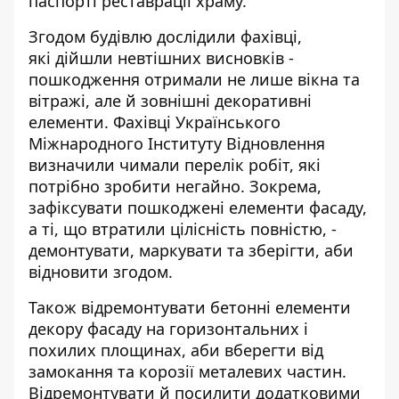
паспорті реставрації храму.
Згодом будівлю дослідили фахівці,
які
дійшли невтішних висновків
-
пошкодження отримали не лише вікна та
вітражі, але й зовнішні декоративні
елементи. Фахівці Українського
Міжнародного Інституту Відновлення
визначили чимали перелік робіт, які
потрібно зробити негайно. Зокрема,
зафіксувати пошкоджені елементи фасаду,
а ті, що втратили цілісність повністю, -
демонтувати, маркувати та зберігти, аби
відновити згодом.
Також відремонтувати бетонні елементи
декору фасаду на горизонтальних і
похилих площинах, аби вберегти від
замокання та корозії металевих частин.
Відремонтувати й посилити додатковими