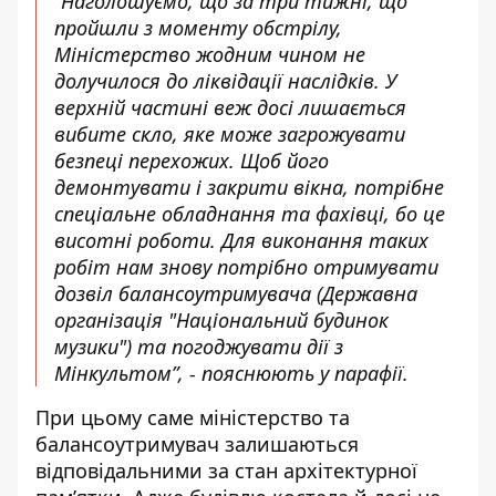
“Наголошуємо, що за три тижні, що
пройшли з моменту обстрілу,
Міністерство жодним чином не
долучилося до ліквідації наслідків. У
верхній частині веж досі лишається
вибите скло, яке може загрожувати
безпеці перехожих. Щоб його
демонтувати і закрити вікна, потрібне
спеціальне обладнання та фахівці, бо це
висотні роботи. Для виконання таких
робіт нам знову потрібно отримувати
дозвіл балансоутримувача (Державна
організація "Національний будинок
музики") та погоджувати дії з
Мінкультом”, - пояснюють у парафії.
При цьому саме міністерство та
балансоутримувач залишаються
відповідальними за стан архітектурної