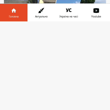
Головна
Актуально
Україна на часі
Youtube
Інформатор у
Завантажити
телефоні
👉
Ось на ці три будівлі, одна з яких (справа) є
гуртожитком, дві інші - підсобними
приміщеннями, й націлився забудовник. Фото:
Дмитро Перов
Стала відомою назва забудовника, який
пропонував інвестиційну угоду
Національному ботсаду ім. Гришка у Києві.
Це "KSM-Group", добре відомий саме
завдяки забудові охоронюваних
територій
, та земель тієї-ж таки НАН
України (назва забудовника фігурує у