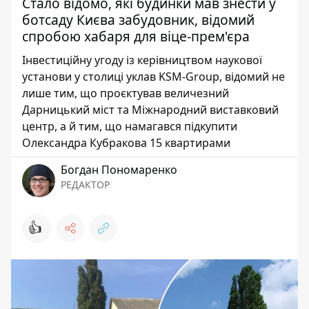
Стало відомо, які будинки мав знести у
ботсаду Києва забудовник, відомий
спробою хабаря для віце-прем'єра
Інвестиційну угоду із керівництвом наукової
установи у столиці уклав KSM-Group, відомий не
лише тим, що проєктував величезний
Дарницький міст та Міжнародний виставковий
центр, а й тим, що намагався підкупити
Олександра Кубракова 15 квартирами
Богдан Пономаренко
РЕДАКТОР
👍