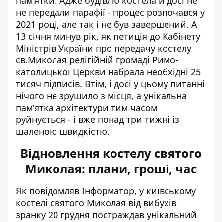
пам’ятки. Адже будівлю костела й досі не
не передали парафії - процес розпочався у
2021 році, але так і не був завершений. А
13 січня минув рік, як петиція до Кабінету
Міністрів України про передачу костелу
св.Миколая релігійній громаді Римо-
католицької Церкви набрала необхідні 25
тисяч підписів. Втім, і досі у цьому питанні
нічого не зрушило з місця, а унікальна
пам’ятка архітектури тим часом
руйнується - і вже понад три тижні із
шаленою швидкістю.
Відновлення костелу святого
Миколая: плани, гроші, час
Як повідомляв Інформатор, у київському
костелі святого Миколая від вибухів
зранку 20 грудня
постраждав унікальний