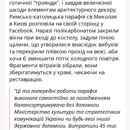
готичної "троянди"
, і завдав величезної
шкоди елементам архітектурного декору,
Римсько-католицька парафія св.Миколая
в Києві
розповіла на своїй сторінці у
Facebook
. Наразі полікарбонатом закрили
вікна при вході до костелу, задули піною
щілини, що утворилися внаслідок вибухів
та перекрили плівкою прохід на вежі, аби
хоча б зменшити потік холодного повітря.
Фрагменти вітражів зібрали, вони
зберігатимуться у храмі, чекаючи на
реставрацію.
“Ці та попередні роботи парафія
виконала самостійно за погодженням
балансоутримувача без допомоги
Міністерства культури та стратегічних
комунікацій України чи будь-якої іншої
державної допомоги. Витратили 45 тис