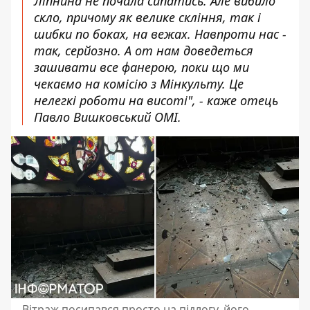
Ліпнина не почала сипатись. Але вибило
скло, причому як велике скління, так і
шибки по боках, на вежах. Навпроти нас -
так, серйозно. А от нам доведеться
зашивати все фанерою, поки що ми
чекаємо на комісію з Мінкульту. Це
нелегкі роботи на висоті", - каже отець
Павло Вишковський ОМІ.
Вітраж посипався просто на підлогу, його