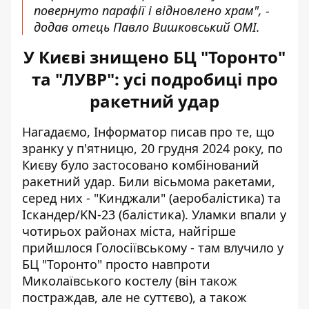
повернуто парафії і відновлено храм", -
додав отець Павло Вишковський ОМІ.
У Києві знищено БЦ "Торонто"
та "ЛУВР": усі подробиці про
ракетний удар
Нагадаємо, Інформатор писав про те, що
зранку у п'ятницю, 20 грудня 2024 року, по
Києву
було застосовано комбінований
ракетний удар
. Били вісьмома ракетами,
серед них - "Кинджали" (аеробалістика) та
Іскандер/KN-23 (балістика). Уламки впали у
чотирьох районах міста, найгірше
прийшлося Голосіївському - там влучило у
БЦ "Торонто" просто навпроти
Миколаївського костелу (він також
постраждав, але не суттєво), а також