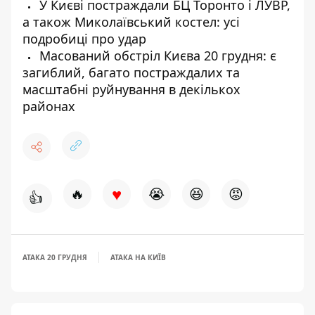
У Києві постраждали БЦ Торонто і ЛУВР,
а також Миколаївський костел: усі
подробиці про удар
Масований обстріл Києва 20 грудня: є
загиблий, багато постраждалих та
масштабні руйнування в декількох
районах
♥
🔥
😭
😆
😡
👍
АТАКА 20 ГРУДНЯ
АТАКА НА КИЇВ