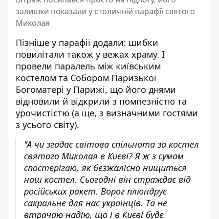
залишки показали у столичній парафії святого
Миколая
Пізніше у парафії додали:
шибки
повилітали також у вежах храму. І
провели паралель між київським
костелом та Собором Паризької
Богоматері у Парижі, що його днями
відновили й відкрили з помпезністю та
урочистістю (а ще, з визначними гостями
з усього світу).
"А чи згадає світова спільнота за костел
святого Миколая в Києві? Я ж з сумом
спостерігаю, як безжалісно нищиться
наш костел. Сьогодні він страждає від
російських ракет. Ворог плюндрує
сакральне для нас українців. Та не
втрачаю надію, що і в Києві буде