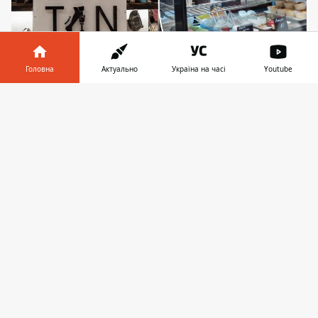
Головна
Актуально
Україна на часі
Youtube
Для захисників, що працюють в новому
Інформатор у
Завантажити
просторі, кожен відвідувачів - це можливість
телефоні
👉
відчути підтримку
У найбільшому в Україні торговельно-
розважальному центрі Respublika Park
відкрилася унікальна кав’ярня. Це нова для
столиці форма
підтримки ветеранів
столичними ТРЦ
. Новий заклад є
частиною реабілітаційного проєкту центру
TYTANOVI, який допомагає Героям із
важкими травмами повернутися до
активного життя.