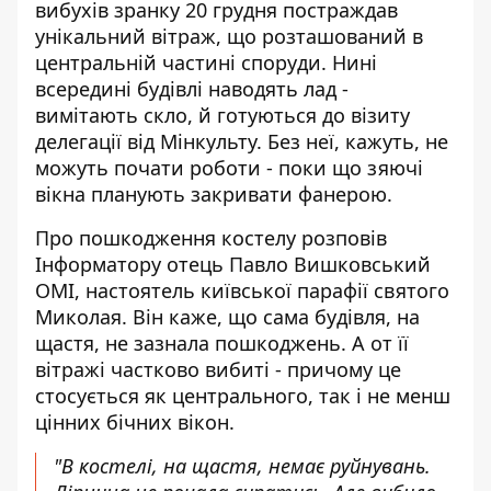
вибухів зранку 20 грудня постраждав
унікальний вітраж, що розташований в
центральній частині споруди. Нині
всередині будівлі наводять лад
-
вимітають скло, й готуються до візиту
делегації від Мінкульту. Без неї, кажуть, не
можуть почати роботи - поки що зяючі
вікна планують закривати фанерою.
Про пошкодження костелу
розповів
Інформатору отець Павло Вишковський
ОМІ
, настоятель київської парафії святого
Миколая. Він каже, що сама будівля, на
щастя, не зазнала пошкоджень. А от її
вітражі частково вибиті - причому це
стосується як центрального, так і не менш
цінних бічних вікон.
"В костелі, на щастя, немає руйнувань.