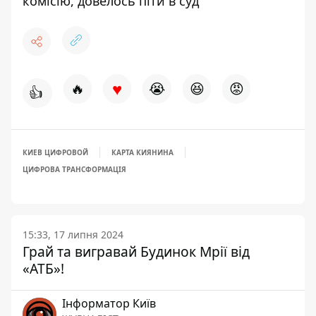
комісію, довелось піти в суд
♥
🔥
😭
😆
😡
👍
КИЕВ ЦИФРОВОЙ
КАРТА КИЯНИНА
ЦИФРОВА ТРАНСФОРМАЦІЯ
15:33, 17 липня 2024
Грай та вигравай Будинок Мрії від
«АТБ»!
Інформатор Київ