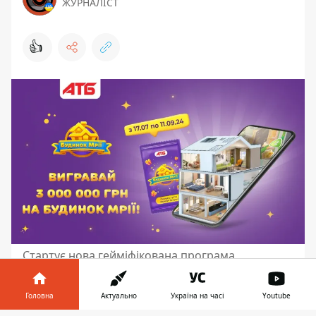
ЖУРНАЛІСТ
👍
Стартує нова гейміфікована програма
лояльності від всеукраїнської мережі «АТБ» та
Art Nation Loyalty
Головна
Актуально
Україна на часі
Youtube