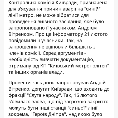
Контрольна комісія Київради, призначена
для з'ясування причин аварії на "синій"
лінії метро, не може зібратися для
проведення виїзного засідання, яке було
запропоновано її учасником, Андрієм
Вітренком. Про це Інформатору 21 лютого
повідомили її учасники. Так,
на
запрошення не відповіли більшість з
членів
комісії. Серед аргументів -
необхідність вивчати документацію,
отриману від КП "Київський метрополітен"
та інших органів влади.
Провести засідання запропонував Андрій
Вітренко, депутат Київради, що входить до
фракції "Слуга народу". Так, 16 лютого
з'явилася заява, що
під загрозою закриття
можуть бути інші станції
"синьої" лінії,
зокрема, "Героїв Дніпра", над якою було