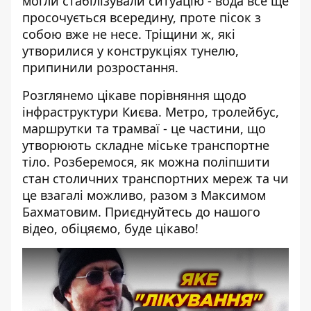
могли стабілізували ситуацію - вода все ще
просочується всередину, проте пісок з
собою вже не несе. Тріщини ж, які
утворилися у конструкціях тунелю,
припинили розростання.
Розглянемо цікаве порівняння щодо
інфраструктури Києва. Метро, тролейбус,
маршрутки та трамваї - це частини, що
утворюють складне міське транспортне
тіло. Розберемося, як можна поліпшити
стан столичних транспортних мереж та чи
це взагалі можливо, разом з Максимом
Бахматовим. Приєднуйтесь до нашого
відео, обіцяємо, буде цікаво!