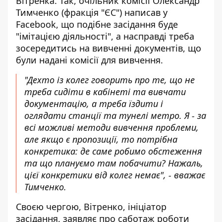
Вітренка. Так, очільник комісії Олександр
Тимченко (фракція "ЄС") написав у
Facebook, що подібне засідання
буде
"імітацією діяльності"
, а насправді треба
зосередитись на вивченні документів, що
були надані комісії для вивчення.
"Дехто із колег говорить про те, що не
треба сидіти в кабінеті та вивчати
документацію, а треба їздити і
оглядати станції та тунелі метро. Я - за
всі можливі методи вивчення проблеми,
але якщо є пропозиції, то потрібна
конкретика: де саме робимо обстеження
та що плануємо там побачити? Нажаль,
цієї конкретики від колег немає", - вважає
Тимченко.
Своєю чергою, Вітренко, ініціатор
засідання, заявляє про саботаж роботи