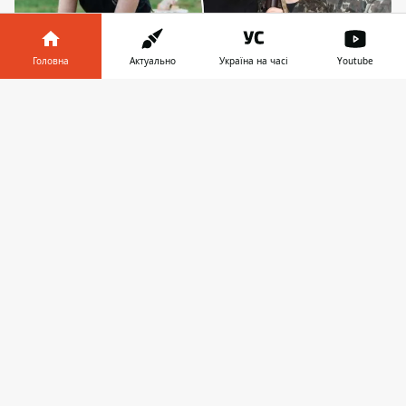
Головна
Актуально
Україна на часі
Youtube
Інформатор у
Завантажити
телефоні
👉
Заняття з тактичної медицини та поводження зі
зброєю проводять в різних школах України вже
кілька років
У Києві проводитимуть заняття для
школярів з навчання поводження із
вогнепальною зброєю та боєприпасами.
Учням покажуть,
як виглядає і функціонує
гранатомет
, штурмова гвинтівка, автомат
Калашнікова, граната Ф-1. Також учнів
старших класів навчатимуть домедичній
допомозі й тактичній медицині.