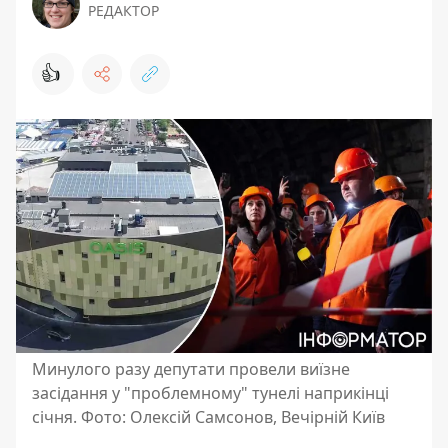
РЕДАКТОР
👍
Минулого разу депутати провели виїзне
засідання у "проблемному" тунелі наприкінці
січня. Фото: Олексій Самсонов, Вечірній Київ