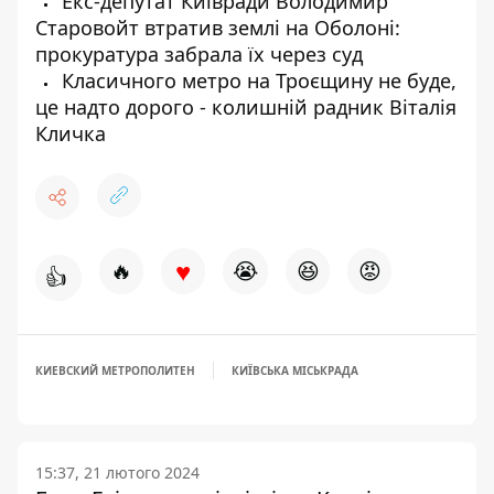
Екс-депутат Київради Володимир
Старовойт втратив землі на Оболоні:
прокуратура забрала їх через суд
Класичного метро на Троєщину не буде,
це надто дорого - колишній радник Віталія
Кличка
♥
🔥
😭
😆
😡
👍
КИЕВСКИЙ МЕТРОПОЛИТЕН
КИЇВСЬКА МІСЬКРАДА
15:37, 21 лютого 2024