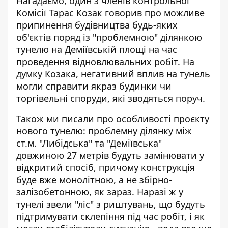
Нагадаємо, один з членів контрольної
Комісії Тарас Козак говорив про
можливе
припинення будівництва будь-яких
об'єктів
поряд із "проблемною" ділянкою
тунелю на Деміївській площі на час
проведення відновлювальних робіт. На
думку Козака, негативний вплив на тунель
могли справити якраз будинки чи
торгівельні споруди, які зводяться поруч.
Також ми писали про особливості проєкту
нового тунелю: проблемну ділянку між
ст.м. "Либідська" та "Деміївська"
довжиною 27 метрів
будуть замінювати у
відкритий спосіб, причому конструкція
буде вже монолітною
, а не збірно-
залізобетонною, як зараз. Наразі ж у
тунелі звели "ліс" з риштувань, що будуть
підтримувати склепіння під час робіт, і як