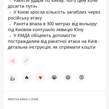
Ракетні удари по Києву: чого цим хоче
досягти путін
У Києві зросла кількість загиблих через
російську атаку
Ракета впала в 300 метрах від вольєру:
під Києвом контузило левицю Юну
У КМДА обіцяють допомогти
постраждалим від ракетної атаки на Київ -
детальна інструкція, як отримати кошти
♥
🔥
😭
😆
😡
👍
РАКЕТНА АТАКА 2 СІЧНЯ