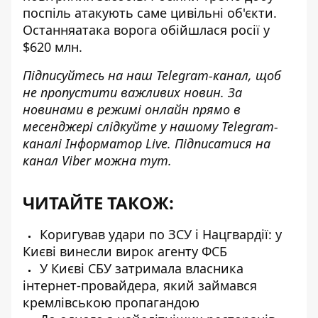
поспіль атакують саме цивільні об'єкти.
Останняатака ворога
обійшлася росії у
$620 млн
.
Підписуйтесь на наш
Telegram-канал
, щоб
не пропустити важливих новин. За
новинами в режимі онлайн прямо в
месенджері слідкуйте у нашому Telegram-
каналі
Інформатор Live
. Підписатися на
канал Viber можна
тут
.
ЧИТАЙТЕ ТАКОЖ:
Коригував удари по ЗСУ і Нацгвардії: у
Києві винесли вирок агенту ФСБ
У Києві СБУ затримала власника
інтернет-провайдера, який займався
кремлівською пропагандою