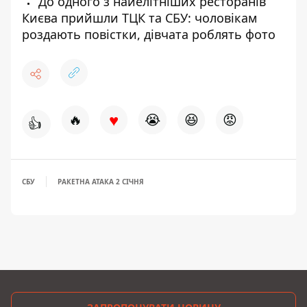
До одного з найелітніших ресторанів
Києва прийшли ТЦК та СБУ: чоловікам
роздають повістки, дівчата роблять фото
♥
🔥
😭
😆
😡
👍
СБУ
РАКЕТНА АТАКА 2 СІЧНЯ