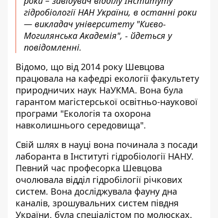
роки – завідувач відділу Інституту
гідробіології НАН України, в останні роки
— викладач університету "Києво-
Могилянська Академія", - йдеться у
повідомленні.
Відомо, що від 2014 року Шевцова
працювала на кафедрі екології факультету
природничих наук НаУКМА. Вона була
гарантом магістерської освітньо-наукової
програми "Екологія та охорона
навколишнього середовища".
Свій шлях в науці вона починала з посади
лаборанта в Інституті гідробіології НАНУ.
Певний час професорка Шевцова
очолювала відділ гідробілогії річкових
систем. Вона досліджувала фауну дна
каналів, зрошувальних систем півдня
України, була спеціалістом по молюсках.