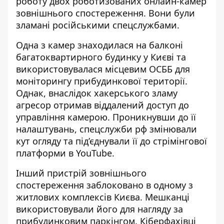
роботу двох роботизованих
онлайн-камер
зовнішнього спостереження. Вони були
зламані російськими спецслужбами.
Одна з камер знаходилася на балконі
багатоквартирного будинку у Києві та
використовувалася місцевим ОСББ для
моніторингу прибудинкової території.
Однак, внаслідок хакерського зламу
агресор отримав віддалений доступ до
управління камерою. Проникнувши до її
налаштувань, спецслужби рф змінювали
кут огляду та під’єднували її до стрімінгової
платформи в YouTube.
Інший пристрій зовнішнього
спостереження заблоковано в одному з
житлових комплексів Києва. Мешканці
використовували його для нагляду за
прибудинковим паркінгом. Кіберфахівці