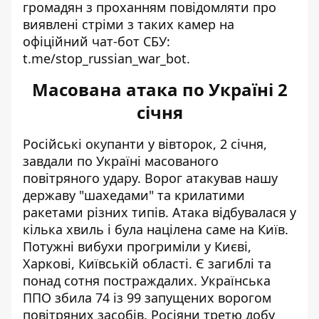
громадян з проханням повідомляти про
виявлені стріми з таких камер на
офіційний чат-бот СБУ:
t.me/stop_russian_war_bot.
Масована атака по Україні 2
січня
Російські окупанти у вівторок, 2 січня,
завдали по Україні масованого
повітряного удару. Ворог атакував нашу
державу "шахедами" та крилатими
ракетами різних типів. Атака відбувалася у
кілька хвиль і була націлена саме на Київ.
Потужні вибухи прогриміли у Києві,
Харкові, Київській області. Є загиблі та
понад сотня постраждалих. Українська
ППО збила 74 із 99 запущених ворогом
повітряних засобів
. Росіяни третю добу