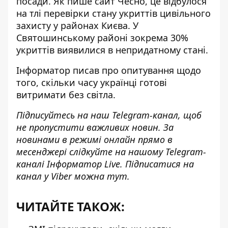
посади
. Як пише сайт
Чесно
, це відбулося
на тлі перевірки стану укриттів цивільного
захисту у районах Києва. У
Святошинському районі зокрема 30%
укриттів виявилися в непридатному стані.
Інформатор писав
про опитування щодо
того, скільки часу українці готові
витримати без світла.
Підписуйтесь на наш
Telegram-канал
, щоб
не пропустити важливих новин. За
новинами в режимі онлайн прямо в
месенджері слідкуйте на нашому Telegram-
каналі
Інформатор Live
. Підписатися на
канал у Viber можна
тут
.
ЧИТАЙТЕ ТАКОЖ: