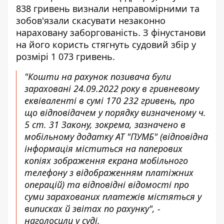
838 гривень визнали неправомірними та
зобов'язали скасувати незаконно
нараховану заборгованість. З фінустанови
на його користь стягнуть судовий збір у
розмірі 1 073 гривень.
"Кошти на рахунок позивача були
зараховані 24.09.2022 року в гривневому
еквіваленті в сумі 170 232 гривень, про
що відповідачем у порядку визначеному ч.
5 ст. 31 Закону, зокрема, зазначено в
мобільному додатку АТ "ПУМБ" (відповідна
інформація міститься на паперових
копіях зображення екрана мобільного
телефону з відображенням платіжних
операцій) та відповідні відомості про
суми зарахованих платежів містяться у
виписках й звітах по рахунку", -
наголосили у суді.