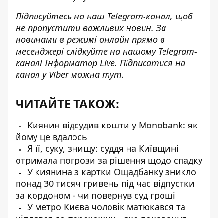
Підписуйтесь на наш
Telegram-канал
, щоб
не пропустити важливих новин. За
новинами в режимі онлайн прямо в
месенджері слідкуйте на нашому Telegram-
каналі
Інформатор Live
. Підписатися на
канал у Viber можна
тут
.
ЧИТАЙТЕ ТАКОЖ:
Киянин відсудив кошти у Monobank: як
йому це вдалось
Я її, суку, знищу: суддя на Київщині
отримала погрози за рішення щодо спадку
У киянина з картки Ощадбанку зникло
понад 30 тисяч гривень під час відпустки
за кордоном - чи повернув суд гроші
У метро Києва чоловік матюкався та