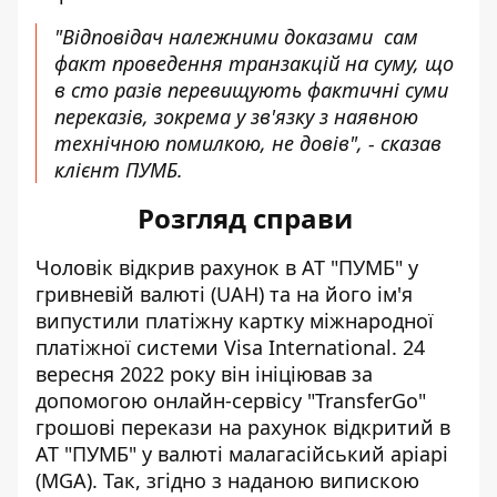
"Відповідач належними доказами сам
факт проведення транзакцій на суму, що
в сто разів перевищують фактичні суми
переказів, зокрема у зв'язку з наявною
технічною помилкою, не довів", - сказав
клієнт ПУМБ.
Розгляд справи
Чоловік відкрив рахунок в АТ "ПУМБ" у
гривневій валюті (UAH) та на його ім'я
випустили платіжну картку міжнародної
платіжної системи Visa International. 24
вересня 2022 року він ініціював за
допомогою онлайн-сервісу "TransferGo"
грошові перекази на рахунок відкритий в
АТ "ПУМБ" у валюті малагасійський аріарі
(MGA). Так, згідно з наданою випискою