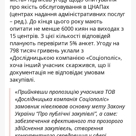
про якість обслуговування в ЦНАПах
(центрах надання адміністративних послуг
– ред.). До кінця цього року мають
опитати не менше 6000 киян на виходах з
15 центрів. З цієї кількості відповідей
планують перевірити 5% анкет. Угоду на
798 тисяч гривень уклали з
«Дослідницькою компанією «Соціополіс»,
хоча інший учасник скаржився, що її
документація не відповідає умовам
закупівлі.
«Прийнявши пропозицію учасника ТОВ
«Дослідницька компанія Соціополіс»
замовник нівелював основну мету Закону
України “Про публічні закупівлі”, а саме:
забезпечення ефективного та прозорого
здійснення закупівель, створення
конкурентного середовища у сфері