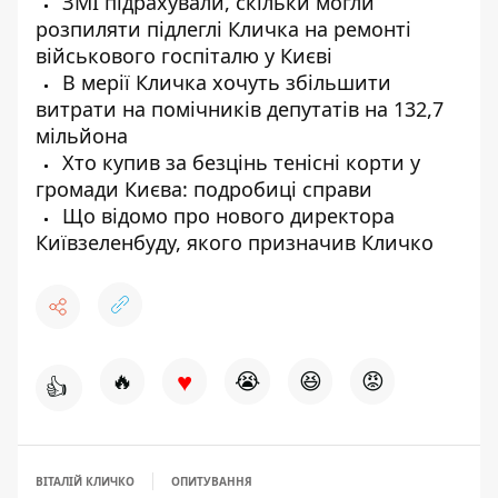
ЗМІ підрахували, скільки могли
розпиляти підлеглі Кличка на ремонті
військового госпіталю у Києві
В мерії Кличка хочуть збільшити
витрати на помічників депутатів на 132,7
мільйона
Хто купив за безцінь тенісні корти у
громади Києва: подробиці справи
Що відомо про нового директора
Київзеленбуду, якого призначив Кличко
♥
🔥
😭
😆
😡
👍
ВІТАЛІЙ КЛИЧКО
ОПИТУВАННЯ