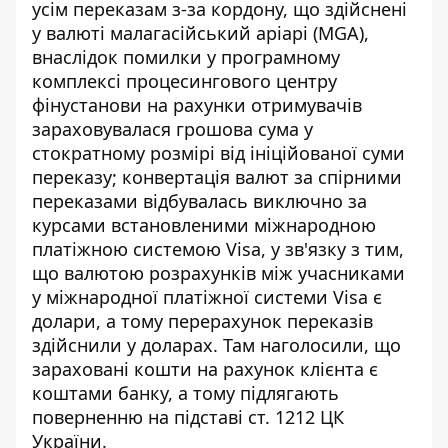
усім переказам з-за кордону, що здійснені
у валюті малагасійський аріарі (MGA),
внаслідок помилки у програмному
комплексі процесингового центру
фінустанови на рахунки отримувачів
зараховувалася грошова сума у
стократному розмірі від ініційованої суми
переказу; конвертація валют за спірними
переказами відбувалась виключно за
курсами встановленими міжнародною
платіжною системою Visa, у зв'язку з тим,
що валютою розрахунків між учасниками
у міжнародної платіжної системи Visa є
долари, а тому перерахунок переказів
здійснили у доларах. Там наголосили, що
зараховані кошти на рахунок клієнта є
коштами банку, а тому підлягають
поверненню на підставі ст. 1212 ЦК
України.