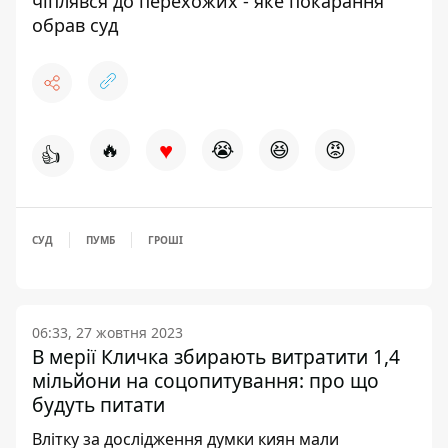
чіплявся до перехожих - яке покарання
обрав суд
♥
🔥
😭
😆
😡
👍
СУД
ПУМБ
ГРОШІ
06:33, 27 жовтня 2023
В мерії Кличка збирають витратити 1,4
мільйони на соцопитування: про що
будуть питати
Влітку за дослідження думки киян мали