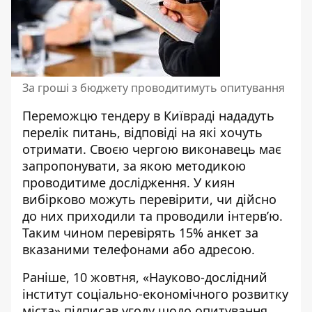
За гроші з бюджету проводитимуть опитування
Переможцю тендеру в Київраді нададуть
перелік питань, відповіді на які хочуть
отримати. Своєю чергою виконавець має
запропонувати, за якою методикою
проводитиме дослідження. У киян
вибірково можуть перевірити, чи дійсно
до них приходили та проводили інтерв’ю.
Таким чином перевірять 15% анкет за
вказаними телефонами або адресою.
Раніше, 10 жовтня, «Науково-дослідний
інститут соціально-економічного розвитку
міста» підписав угоду щодо
опитування