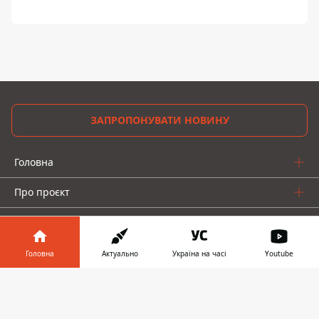
ЗАПРОПОНУВАТИ НОВИНУ
Головна
Про проєкт
Реклама
Про нас
Головна
Актуально
Україна на часі
Youtube
Інформатор у
Завантажити
телефоні
👉