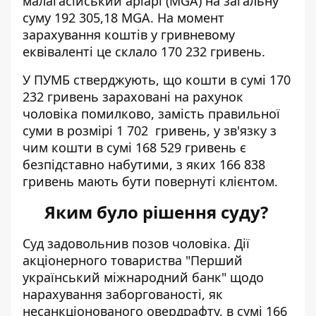
малагасійський аріарі (MGA) на загальну
суму 192 305,18 MGA. На момент
зарахування коштів у гривневому
еквіваленті це склало 170 232 гривень.
У ПУМБ стверджують, що кошти в сумі 170
232 гривень зараховані на рахунок
чоловіка помилково, замість правильної
суми в розмірі 1 702 гривень, у зв'язку з
чим кошти в сумі 168 529 гривень є
безпідставно набутими, з яких 166 838
гривень мають бути повернуті клієнтом.
Яким було рішення суду?
Суд задовольнив позов чоловіка. Дії
акціонерного товариства "Перший
український міжнародний банк" щодо
нарахування заборгованості, як
несанкціонованого овердрафту, в сумі 166