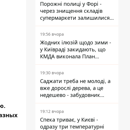
Порожні полиці у Форі -
через знищення складів
супермаркети залишилися
без асортименту
19:56 вчора
Жодних ілюзій щодо зими -
у Київраді закидають, що
КМДА виконала План
стійкості на 20%
19:30 вчора
Саджати треба не молоді, а
вже дорослі дерева, а це
недешево - забудовник
Ніконов
ю.
19:12 вчора
азных
Спека триває, у Києві -
одразу три температурні