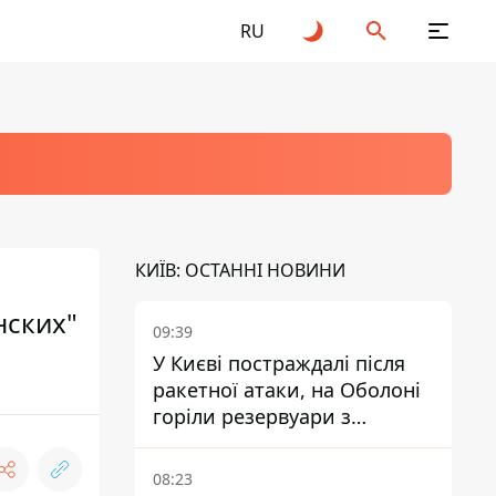
RU
КИЇВ: ОСТАННІ НОВИНИ
нских"
09:39
У Києві постраждалі після
ракетної атаки, на Оболоні
горіли резервуари з
паливом
08:23