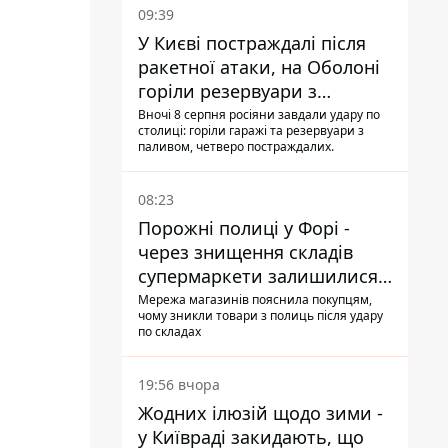
09:39
У Києві постраждалі після
ракетної атаки, на Оболоні
горіли резервуари з
паливом
Вночі 8 серпня росіяни завдали удару по
столиці: горіли гаражі та резервуари з
паливом, четверо постраждалих.
08:23
Порожні полиці у Форі -
через знищення складів
супермаркети залишилися
без асортименту
Мережа магазинів пояснила покупцям,
чому зникли товари з полиць після удару
по складах
19:56 вчора
Жодних ілюзій щодо зими -
у Київраді закидають, що