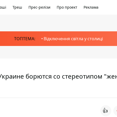
оші
Треш
Прес-релізи
Про проект
Реклама
ТОПТЕМА:
Відключення світла у столиці
 Украине борются со стереотипом "же
👍