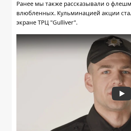
Ранее мы также рассказывали
о флешм
влюбленных. Кульминацией акции стало
экране ТРЦ "Gulliver".
Pla