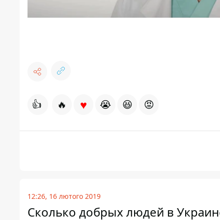
♥
👍
🔥
😭
😆
😡
12:26, 16 лютого 2019
Сколько добрых людей в Украине