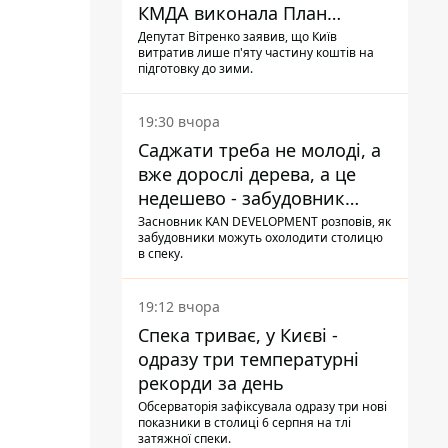
КМДА виконала План
стійкості на 20%
Депутат Вітренко заявив, що Київ
витратив лише п'яту частину коштів на
підготовку до зими.
19:30 вчора
Саджати треба не молоді, а
вже дорослі дерева, а це
недешево - забудовник
Ніконов
Засновник KAN DEVELOPMENT розповів, як
забудовники можуть охолодити столицю
в спеку.
19:12 вчора
Спека триває, у Києві -
одразу три температурні
рекорди за день
Обсерваторія зафіксувала одразу три нові
показники в столиці 6 серпня на тлі
затяжної спеки.