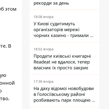
рекорди за день
Об этом
18:08 вчора
У Києві судитимуть
організаторів мережі
чорних казино - тримали 39
закладів
те. В
18:02 вчора
Продати київські книгарні
Readeat не вдалося, тепер
власник їх просто закриє
рую
17:36 вчора
ионной
На даху відомої новобудови
о
в Голосіївському районі
тво.
розбивають парк площею в
гектар