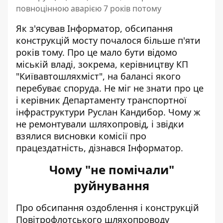
повноцінною аварією 7 років потому
Як з'ясував Інформатор, обсипання
конструкцій мосту почалося більше п'яти
років тому. Про це
мало бути відомо
міській владі
, зокрема, керівництву КП
"Київавтошляхміст", на балансі якого
перебуває споруда. Не міг не знати про це
і керівник Департаменту транспортної
інфраструктури Руслан Кандибор. Чому ж
не ремонтували шляхопровід, і звідки
взялися висновки комісії про
працездатність, дізнався Інформатор.
Чому "не помічали"
руйнування
Про обсипання оздоблення і конструкцій
Повітрофлотського шляхопроводу