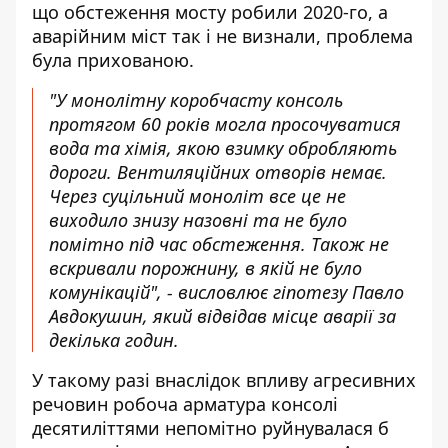
що обстеження мосту робили 2020-го, а
аварійним міст так і не визнали, проблема
була прихованою.
"У монолітну коробчасту консоль
протягом 60 років могла просочуватися
вода та хімія, якою взимку обробляють
дороги. Вентиляційних отворів немає.
Через суцільний моноліт все це не
виходило знизу назовні та не було
помітно під час обстеження. Також не
вскривали порожнину, в якій не було
комунікацій", - висловлює гіпотезу Павло
Авдокушин, який відвідав місце аварії за
декілька годин.
У такому разі внаслідок впливу агресивних
речовин робоча арматура консолі
десятиліттями непомітно руйнувалася б