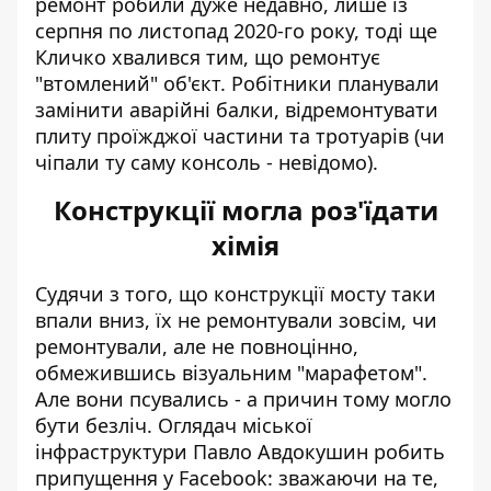
ремонт робили дуже недавно, лише
із
серпня по листопад 2020-го року
, тоді ще
Кличко хвалився тим, що ремонтує
"втомлений" об'єкт. Робітники планували
замінити аварійні балки, відремонтувати
плиту проїжджої частини та тротуарів (чи
чіпали ту саму консоль - невідомо).
Конструкції могла роз'їдати
хімія
Судячи з того, що конструкції мосту таки
впали вниз, їх не ремонтували зовсім, чи
ремонтували, але не повноцінно,
обмежившись візуальним "марафетом".
Але вони псувались - а причин тому могло
бути безліч. Оглядач міської
інфраструктури Павло Авдокушин
робить
припущення у Facebook
: зважаючи на те,