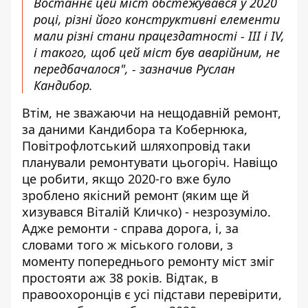
Востаннє цей міст обстежувався у 2020
році, різні його конструктивні елементи
мали різні стани працездатності - ІІІ і ІV,
і такого, щоб цей міст був аварійним, не
передбачалося", - зазначив Руслан
Кандибор.
Втім, не зважаючи на нещодавній ремонт,
за даними Кандибора та Кобернюка,
Повітрофлотський шляхопровід таки
планували ремонтувати цьогоріч. Навіщо
це робити, якщо 2020-го вже було
зроблено якісний ремонт (яким ще й
хизувався Віталій Кличко) - незрозуміло.
Адже ремонти - справа дорога, і, за
словами того ж міського голови, з
моменту попереднього ремонту міст зміг
простояти аж 38 років. Відтак, в
правоохоронців є усі підстави перевірити,