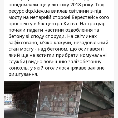
повідомляли ще у лютому 2018 року. Тоді
ресурс dtp.kiev.ua
виклав світлини з-під
мосту
на непарній стороні Берестейського
проспекту в бік центра Києва. На тротуар
почали падати частини оздоблення та
бетону зі споду споруди. На світлинах
зафіксовано, м'яко кажучи, незадовільний
стан мосту - над бетоном, що осипався (і
який ще не встигли прибрати комунальні
служби) видно зовнішню залізобетонну
консоль, у якій оголилося іржаве залізне
риштування.