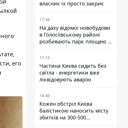
вой
власник їх просто закриє
сылкой
17:36
На даху відомої новобудови
в Голосіївському районі
нного
розбивають парк площею в
гектар
тате,
17:15
сти, его
Частина Києва сидить без
а
світла - енергетики вже
ліквідовують аварію
16:40
Кожен обстріл Києва
балістикою наносить місту
збитків на 300-500
мільйонів - Петро