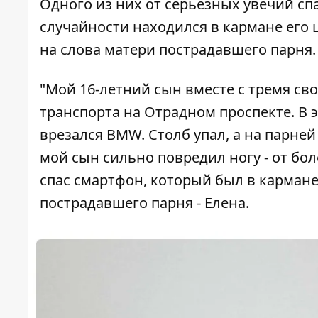
Одного из них от серьезных увечий с
случайности находился в кармане его 
на слова матери пострадавшего парня.
"Мой 16-летний сын вместе с тремя св
транспорта на Отрадном проспекте. В 
врезался BMW. Столб упал, а на парне
мой сын сильно повредил ногу - от бол
спас смартфон, который был в карман
пострадавшего парня - Елена.