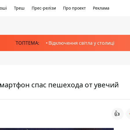
оші
Треш
Прес-релізи
Про проект
Реклама
ТОПТЕМА:
Відключення світла у столиці
смартфон спас пешехода от увечий
👍