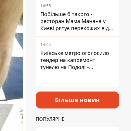
Пантелеєв
14:55
Побільше б такого -
ресторан Мама Манана у
Києві рятує перехожих від
спеки
14:44
Київське метро оголосило
тендер на капремонт
тунелю на Подолі -
триватиме майже два роки
Більше новин
ПОПУЛЯРНЕ