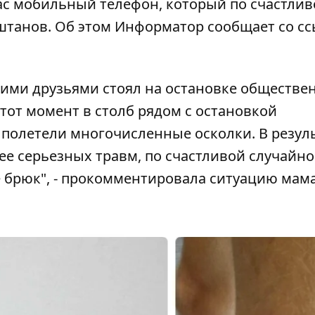
пас мобильный телефон, который по счастли
штанов. Об этом
Информатор
сообщает со с
оими друзьями стоял на остановке обществе
этот момент в столб рядом с остановкой
й полетели многочисленные осколки. В резуль
ее серьезных травм, по счастливой случайно
е брюк", - прокомментировала ситуацию мам