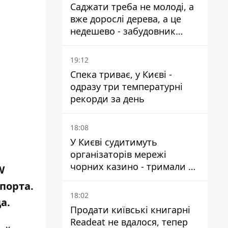
Саджати треба не молоді, а
вже дорослі дерева, а це
недешево - забудовник
Ніконов
19:12
Спека триває, у Києві -
одразу три температурні
рекорди за день
18:08
У Києві судитимуть
організаторів мережі
чорних казино - тримали 39
W
закладів
порта.
18:02
а.
Продати київські книгарні
Readeat не вдалося, тепер