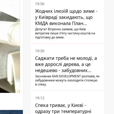
19:56
Жодних ілюзій щодо зими -
у Київраді закидають, що
КМДА виконала План
стійкості на 20%
Депутат Вітренко заявив, що Київ
витратив лише п'яту частину коштів на
підготовку до зими.
19:30
Саджати треба не молоді, а
вже дорослі дерева, а це
недешево - забудовник
Ніконов
Засновник KAN DEVELOPMENT розповів, як
забудовники можуть охолодити столицю
в спеку.
19:12
Спека триває, у Києві -
одразу три температурні