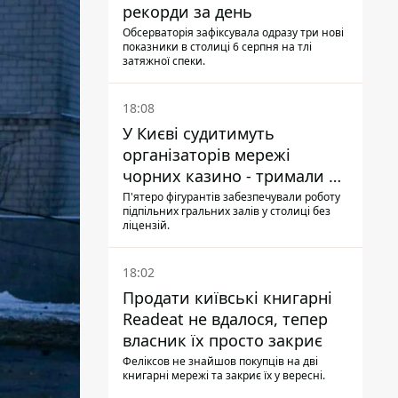
рекорди за день
Обсерваторія зафіксувала одразу три нові
показники в столиці 6 серпня на тлі
затяжної спеки.
18:08
У Києві судитимуть
організаторів мережі
чорних казино - тримали 39
закладів
П'ятеро фігурантів забезпечували роботу
підпільних гральних залів у столиці без
ліцензій.
18:02
Продати київські книгарні
Readeat не вдалося, тепер
власник їх просто закриє
Феліксов не знайшов покупців на дві
книгарні мережі та закриє їх у вересні.