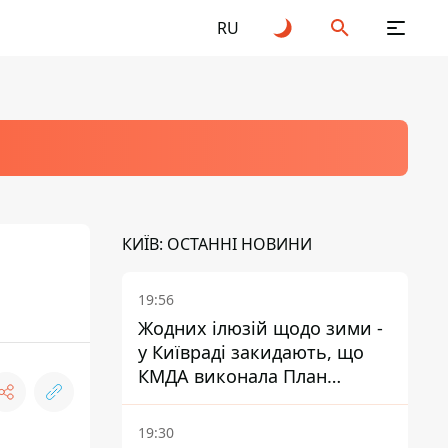
RU
КИЇВ: ОСТАННІ НОВИНИ
19:56
Жодних ілюзій щодо зими -
у Київраді закидають, що
КМДА виконала План
стійкості на 20%
19:30