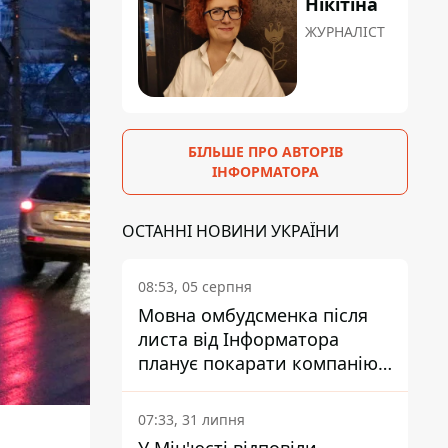
Нікітіна
ЖУРНАЛІСТ
БІЛЬШЕ ПРО АВТОРІВ
ІНФОРМАТОРА
ОСТАННІ НОВИНИ УКРАЇНИ
08:53, 05 серпня
Мовна омбудсменка після
листа від Інформатора
планує покарати компанію-
підрядника ПриватБанку
07:33, 31 липня