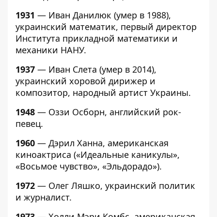
1931
— Иван Данилюк (умер в 1988),
украинский математик, первый директор
Института прикладной математики и
механики НАНУ.
1937
— Иван Слета (умер в 2014),
украинский хоровой дирижер и
композитор, народный артист Украины.
1948
— Оззи Осборн, английский рок-
певец.
1960
— Дэрил Ханна, американская
киноактриса («Идеальные каникулы»,
«Восьмое чувство», «Эльдорадо»).
1972
— Олег Ляшко, украинский политик
и журналист.
1973
— Холли Мэри Комбс, американская