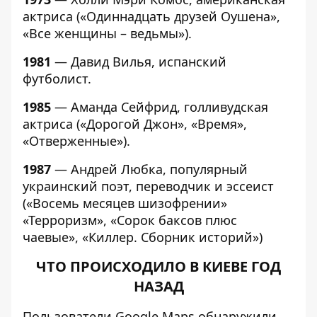
актриса («Одиннадцать друзей Оушена»,
«Все женщины – ведьмы»).
1981
— Давид Вилья, испанский
футболист.
1985
— Аманда Сейфрид, голливудская
актриса («Дорогой Джон», «Время»,
«Отверженные»).
1987
— Андрей Любка, популярный
украинский поэт, переводчик и эссеист
(«Восемь месяцев шизофрении»
«Терроризм», «Сорок баксов плюс
чаевые», «Киллер. Сборник историй»)
ЧТО ПРОИСХОДИЛО В КИЕВЕ ГОД
НАЗАД
Пользователи Google Maps
обнаружили,