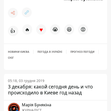
♥
🔥
😭
😆
😡
👍
НОВИНИ КИЄВА
ПОГОДА В УКРАЇНІ
ПРОГНОЗ ПОГОДИ
СНІГ
05:18, 03 грудня 2019
3 декабря: какой сегодня день и что
происходило в Киеве год назад
Марія Бунякіна
ЖУРНАЛІСТ