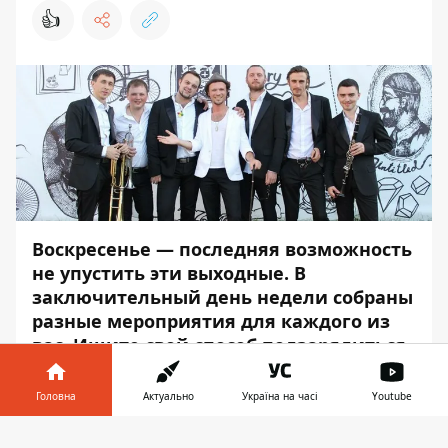
👍
Воскресенье — последняя возможность
не упустить эти выходные. В
заключительный день недели собраны
разные мероприятия для каждого из
вас. Ищите свой способ подзарядиться
позитивной энергией перед буднями.
Головна
Актуально
Україна на часі
Youtube
Информатор
расскажет о самых
интересных ивентах этого дня.
Інформатор у