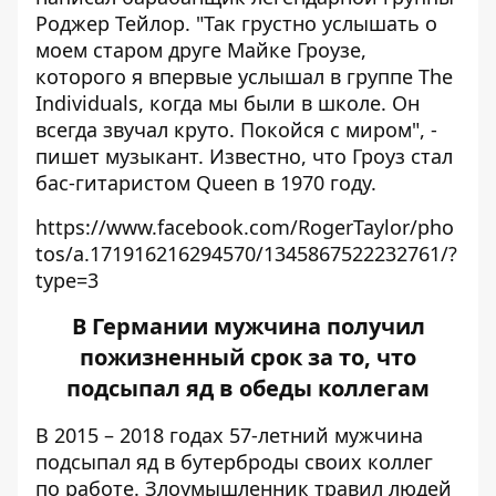
Роджер Тейлор. "Так грустно услышать о
моем старом друге Майке Гроузе,
которого я впервые услышал в группе The
Individuals, когда мы были в школе. Он
всегда звучал круто. Покойся с миром", -
пишет музыкант. Известно, что Гроуз стал
бас-гитаристом Queen в 1970 году.
https://www.facebook.com/RogerTaylor/pho
tos/a.171916216294570/1345867522232761/?
type=3
В Германии мужчина получил
пожизненный срок за то, что
подсыпал яд в обеды коллегам
В 2015 – 2018 годах 57-летний мужчина
подсыпал яд в бутерброды своих коллег
по работе. Злоумышленник травил людей