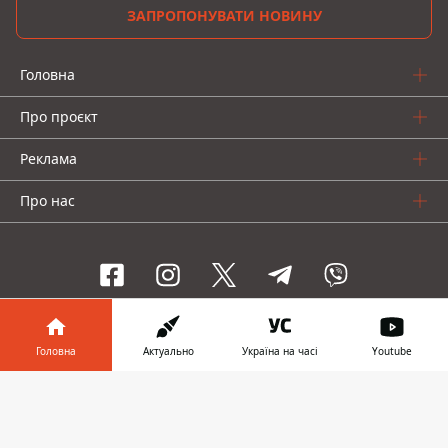
ЗАПРОПОНУВАТИ НОВИНУ
Головна
Про проєкт
Реклама
Про нас
Інформатор проекти
Головна
Актуально
Україна на часі
Youtube
Інформатор-Україна
Geek
Гроші
Авто
Інформатор у
Завантажити
телефоні
👉
© 2016-2026 Informator