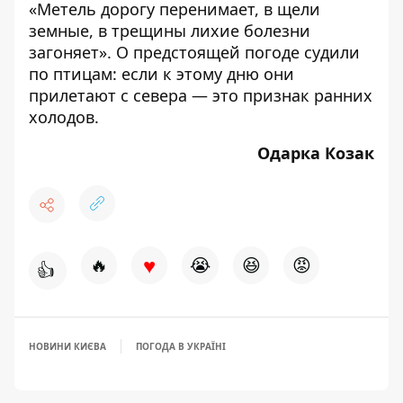
«Метель дорогу перенимает, в щели
земные, в трещины лихие болезни
загоняет». О предстоящей погоде судили
по птицам: если к этому дню они
прилетают с севера — это признак ранних
холодов.
Одарка Козак
♥
🔥
😭
😆
😡
👍
НОВИНИ КИЄВА
ПОГОДА В УКРАЇНІ