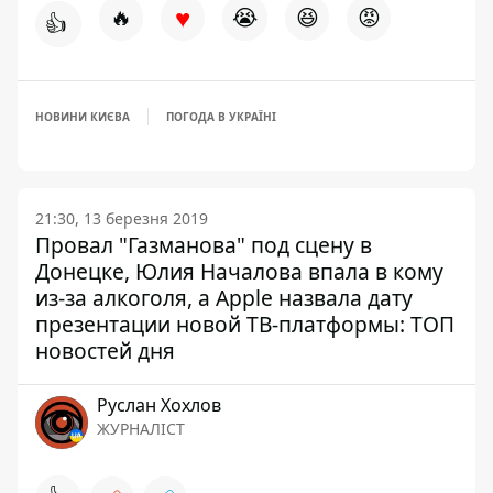
♥
🔥
😭
😆
😡
👍
НОВИНИ КИЄВА
ПОГОДА В УКРАЇНІ
21:30, 13 березня 2019
Провал "Газманова" под сцену в
Донецке, Юлия Началова впала в кому
из-за алкоголя, а Apple назвала дату
презентации новой ТВ-платформы: ТОП
новостей дня
Руслан Хохлов
ЖУРНАЛІСТ