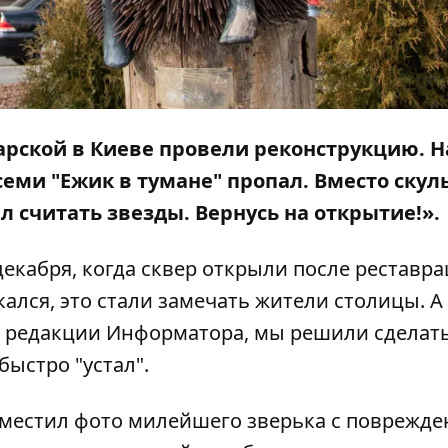
тарской в Киеве провели реконструкцию. Н
всеми
"Ежик в тумане" пропал
. Вместо ску
 считать звезды. Вернусь на открытие!»
.
екабря, когда сквер открыли после реставра
кался, это стали замечать жители столицы. А 
т редакции
Информатора
, мы решили сделат
быстро "устал".
зместил фото милейшего зверька с поврежд