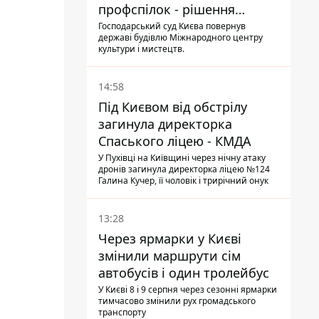
профспілок - рішення
Господарського суду
Господарський суд Києва повернув
державі будівлю Міжнародного центру
культури і мистецтв.
14:58
Під Києвом від обстрілу
загинула директорка
Спаського ліцею - КМДА
У Пухівці на Київщині через нічну атаку
дронів загинула директорка ліцею №124
Галина Кучер, її чоловік і трирічний онук
13:28
Через ярмарки у Києві
змінили маршрути сім
автобусів і один тролейбус
У Києві 8 і 9 серпня через сезонні ярмарки
тимчасово змінили рух громадського
транспорту