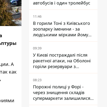
автобусів і один тролейбус
11:46
В горили Тоні з Київського
зоопарку іменини - за
людськими мірками йому
а
вже понад 90 років
льптуры
09:39
У Києві постраждалі після
ракетної атаки, на Оболоні
ции. А
горіли резервуари з
так как
паливом
ь
08:23
Порожні полиці у Форі -
через знищення складів
супермаркети залишилися
ениями
без асортименту