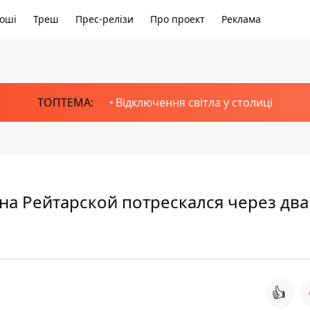
оші
Треш
Прес-релізи
Про проект
Реклама
ТОПТЕМА:
Відключення світла у столиці
 на Рейтарской потрескался через два
👍