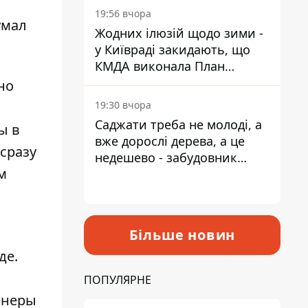
19:56 вчора
умал
Жодних ілюзій щодо зими -
у Київраді закидають, що
КМДА виконала План
стійкості на 20%
но
19:30 вчора
Саджати треба не молоді, а
ы в
вже дорослі дерева, а це
 сразу
недешево - забудовник
м
Ніконов
Більше новин
де.
ПОПУЛЯРНЕ
йнеры