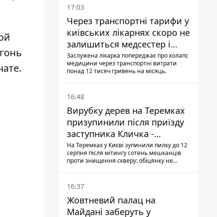
17:03
Через транспортні тарифи у
київських лікарнях скоро не
ой
залишиться медсестер і
огонь
санітарок - професор
Заслужена лікарка попереджає про колапс
медицини через транспортні витрати
Голубовська
чате.
понад 12 тисяч гривень на місяць.
16:48
Вирубку дерев на Теремках
призупинили після приїзду
заступника Кличка -
почався діалог
На Теремках у Києві зупинили пилку до 12
серпня після мітингу сотень мешканців
проти знищення скверу: обіцянку не
поновлювати роботи дав особисто
заступник Кличка, Петро Пантелеєв, що
прибув налагодити комунікацію
16:37
Жовтневий палац на
Майдані заберуть у