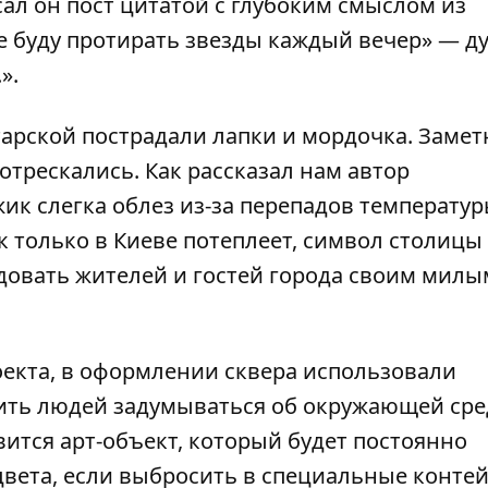
сал он пост цитатой с глубоким смыслом из
е буду протирать звезды каждый вечер» — д
».
тарской пострадали лапки и мордочка. Замет
потрескались. Как рассказал нам автор
ик слегка облез из-за перепадов температур
к только в Киеве потеплеет, символ столицы
адовать жителей и гостей города своим милы
оекта, в оформлении сквера использовали
ить людей задумываться об окружающей сре
явится
арт-объект, который будет постоянно
 цвета, если выбросить в специальные конте