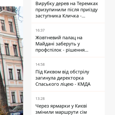
Вирубку дерев на Теремках
призупинили після приїзду
заступника Кличка -
почався діалог
16:37
Жовтневий палац на
Майдані заберуть у
профспілок - рішення
Господарського суду
14:58
Під Києвом від обстрілу
загинула директорка
Спаського ліцею - КМДА
13:28
Через ярмарки у Києві
змінили маршрути сім