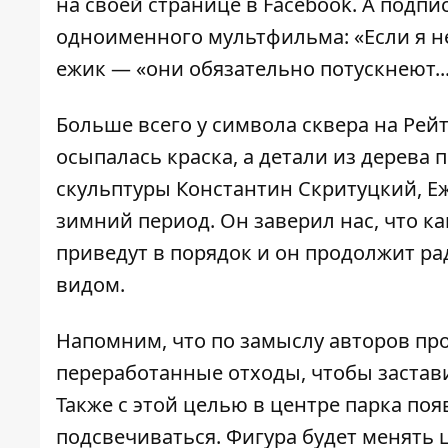
на своей странице в Facebook. А подпи
одноименного мультфильма: «Если я н
ежик — «они обязательно потускнеют...
Больше всего у символа сквера на Рей
осыпалась краска, а детали из дерева 
скульптуры Константин Скритуцкий, Еж
зимний период. Он заверил нас, что ка
приведут в порядок и он продолжит р
видом.
Напомним, что по замыслу авторов пр
переработанные отходы, чтобы застав
Также с этой целью в центре парка по
подсвечиваться
. Фигура будет менять