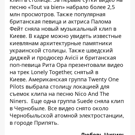
песню «Tout va bien» набрало более 2,5
млн просмотров. Также
популярная
британская певица и актриса Палома
Фейт сняла новый музыкальный клип в
Киеве
. В кадре можно увидеть известные
киевлянам архитектурные памятники
украинской столицы. Также
шведский
диджей и продюсер Avicii и британская
поп-певица Рита Ора презентовали видео
на трек Lonely Together, снятый в
Киеве
. Американская группа Twenty One
Pilots выбрала столицу локацией для
съемок клипа на песню Nico And The
Niners
. Еще одна группа Suede сняла
клип
в Чернобыле
. Все видео снято около
Чернобыльской атомной электростанции,
в городе Припять.
Любовь Чигирь