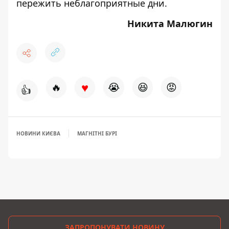
пережить неблагоприятные дни
.
Никита Малюгин
♥
🔥
😭
😆
😡
👍
НОВИНИ КИЄВА
МАГНІТНІ БУРІ
ЗАПРОПОНУВАТИ НОВИНУ