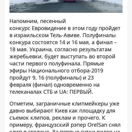
Напомним, песенный
конкурс Евровидение в этом году пройдет
в израильском Тель-Авиве. Полуфиналы
конкура состоятся 14 и 16 мая, а финал –
18 мая. Украина, согласно результатам
жеребьевки, будет выступать во второй
части первого полуфинала. Прямые
эфиры
Национального отбора-2019
пройдут 9, 16 (полуфиналы) и 23
февраля (финал) одновременно на
телеканалах СТБ и UA: ПЕРВЫЙ.
Отметим, заграничные клипмейкеры уже
давно выбирают Киев как площадку для
съемок клипов, реклам и прочего. К
примеру,
французский рэпер OrelSan снял
клип в столице
. За первые сутки видео на