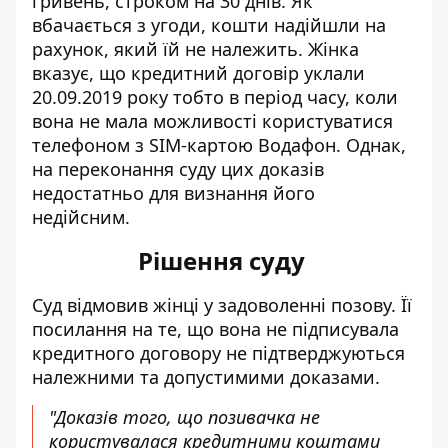
гривень, строком на 30 днів. Як
вбачається з угоди, кошти надійшли на
рахунок, який їй не належить. Жінка
вказує, що кредитний договір уклали
20.09.2019 року тобто в період часу, коли
вона не мала можливості користуватися
телефоном з SIM-картою Водафон. Однак,
на переконання суду цих доказів
недостатньо для визнання його
недійсним.
Рішення суду
Суд відмовив жінці у задоволенні позову. Її
посилання на те, що вона не підписувала
кредитного договору не підтверджуються
належними та допустимими доказами.
"Доказів того, що позивачка не
користувалася кредитними коштами