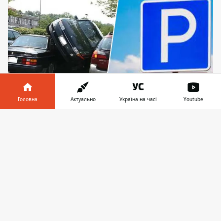
Головна
Актуально
Україна на часі
Youtube
Торги пройдуть 23 лютого
Інформатор у
Завантажити
телефоні
👉
Департамент земельних ресурсів Київради
хоче знайти орендаря, який кожен рік
буде сплачувати за використання
ділянки
під парковку
на вулиці Електротехнічній,
2-А. Аукціон має відбутися у п’ятницю, 23
лютого.
Кожен учасник до початку торгів має