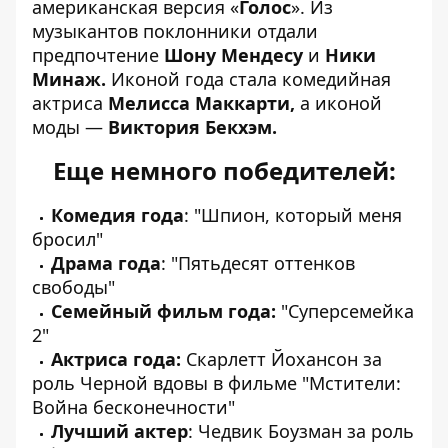
американская версия «
Голос
». Из
музыкантов поклонники отдали
предпочтение
Шону Мендесу
и
Ники
Минаж.
Иконой года стала комедийная
актриса
Мелисса Маккарти,
а иконой
моды —
Виктория Бекхэм.
Еще немного победителей:
Комедия года
: "Шпион, который меня
бросил"
Драма
года
: "Пятьдесят оттенков
свободы"
Семейный фильм года:
"Суперсемейка
2"
Актриса года:
Скарлетт Йохансон за
роль Черной вдовы в фильме "Мстители:
Война бесконечности"
Лучший актер
: Чедвик Боузман за роль