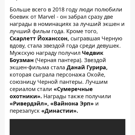
Больше всего в 2018 году люди полюбили
боевик от Marvel - он забрал сразу две
награды в номинациях за лучший экшен и
лучший фильм года. Кроме того,
Скарлетт Йоханссон,
сыгравшая Черную
вдову, стала звездой года среди девушек.
Мужскую награду получил
Чедвик
Боузман
(Черная пантера). Звездой
экшен-фильма стала
Данай
Гурира,
которая сыграла персонажа Окойе,
союзницу Черной пантеры. Лучшим
сериалом стали
«Сумеречные
охотники».
Награды также получили
«Ривердэйл», «Вайнона Эрп»
и
перезапуск
«Династии».
[embed]
[/embed]