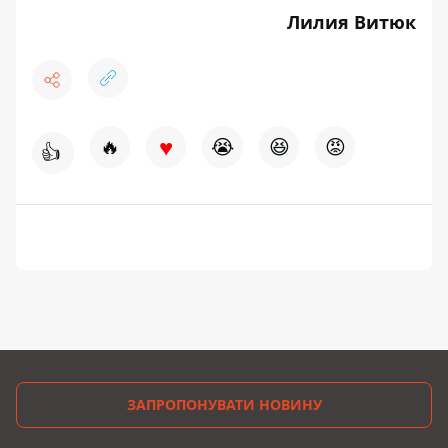
Лилия Витюк
♥
🔥
😭
😆
😡
👍
ЗАПРОПОНУВАТИ НОВИНУ