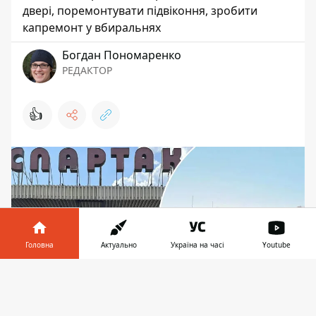
двері, поремонтувати підвіконня, зробити
капремонт у вбиральнях
Богдан Пономаренко
РЕДАКТОР
👍
Головна
Актуально
Україна на часі
Youtube
Інформатор у
Завантажити
телефоні
👉