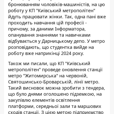
бронюванням чоловіків-машиністів, на цю
роботу у КП "Київський метрополітен"
йдуть працювати жінки. Так,
одна пані вже
проходить навчання
цій професії -
причому, за даними Інформатора,
опанування знаннями та навичками
відбувається у Дарницькому депо. У метро
розповідають, що студентка вийде на
роботу вже наприкінці 2024 року.
Також ми писали, що КП "Київський
метрополітен" проведе
оновлення станції
метро "Житомирська"
на червоній,
Святошинсько-Броварській, лінії метро.
Такий висновок можна зробити з тендера,
що було днями оголошено підземкою, на
закупівлю елементів освітлення
платформи, середньої зали та маршових
сходів станції. З цією метою підприємство