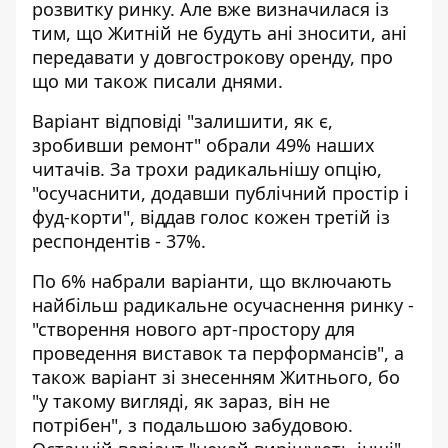
розвитку ринку. Але вже визначилася із
тим, що Житній не будуть ані зносити, ані
передавати у довгострокову оренду, про
що
ми також писали днями
.
Варіант відповіді "залишити, як є,
зробивши ремонт" обрали 49% наших
читачів. За трохи радикальнішу опцію,
"осучаснити, додавши публічний простір і
фуд-корти", віддав голос кожен третій із
респондентів - 37%.
По 6% набрали варіанти, що включають
найбільш радикальне осучаснення ринку -
"створення нового арт-простору для
проведення виставок та перформансів", а
також варіант зі знесенням Житнього, бо
"у такому вигляді, як зараз, він не
потрібен", з подальшою забудовою.