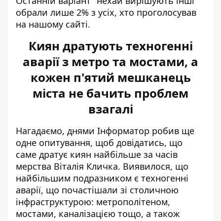
Останній варіант "нехай вирішують інші"
обрали лише 2% з усіх, хто проголосував
на нашому сайті.
Киян дратують техногенні
аварії з метро та мостами, а
кожен п'ятий мешканець
міста не бачить проблем
взагалі
Нагадаємо, днями Інформатор робив ще
одне опитування, щоб довідатись,
що
саме дратує киян найбільше
за часів
мерства Віталія Кличка. Виявилося, що
найбільшим подразником є техногенні
аварії, що почастішали зі столичною
інфраструктурою: метрополітеном,
мостами, каналізацією тощо, а також