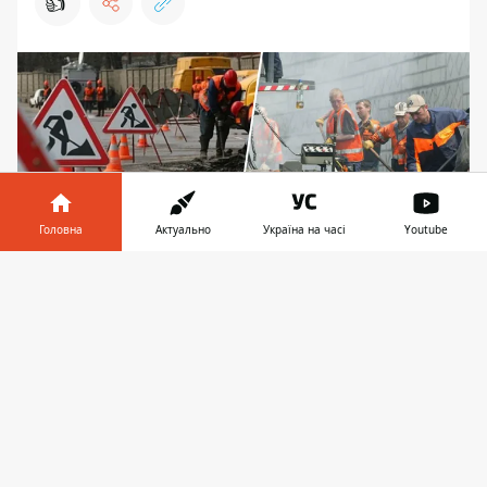
👍
Головна
Актуально
Україна на часі
Youtube
Інформатор у
Завантажити
телефоні
👉
Гарантійний строк експлуатації асфальтового
покриття - три роки
Комунальне підприємство "Шляхово-
експлуатаційне управління по ремонту та
утриманню автомобільних шляхів та
споруд на них Оболонського району" у