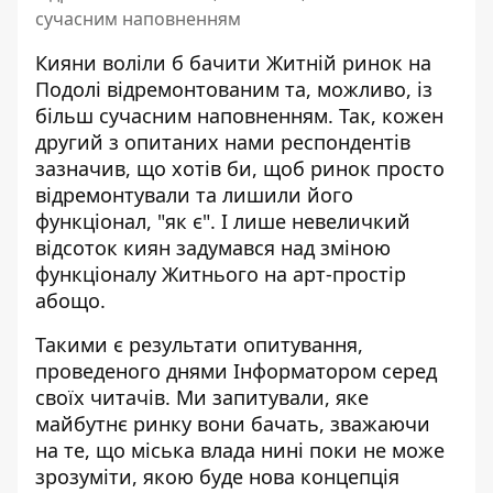
сучасним наповненням
Кияни воліли б бачити Житній ринок на
Подолі відремонтованим та, можливо, із
більш сучасним наповненням. Так,
кожен
другий з опитаних нами респондентів
зазначив, що хотів би, щоб ринок просто
відремонтували та лишили його
функціонал, "як є". І лише невеличкий
відсоток киян задумався над зміною
функціоналу Житнього на арт-простір
абощо.
Такими є результати опитування,
проведеного днями Інформатором серед
своїх читачів. Ми запитували, яке
майбутнє ринку вони бачать, зважаючи
на те, що міська влада нині поки не може
зрозуміти, якою буде нова концепція