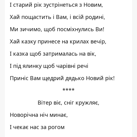
І старий рік зустрінеться з Новим,
Хай пощастить і Вам, і всій родині,
Ми зичимо, щоб посміхнулись Ви!
Хай казку принесе на крилах вечір,
І казка щоб затрималась на вік,
І під ялинку щоб чарівні речі
Приніс Вам щедрий дядько Новий рік!
****
Вітер віє, сніг кружляє,
Новорічна ніч минає,
І чекає нас за рогом