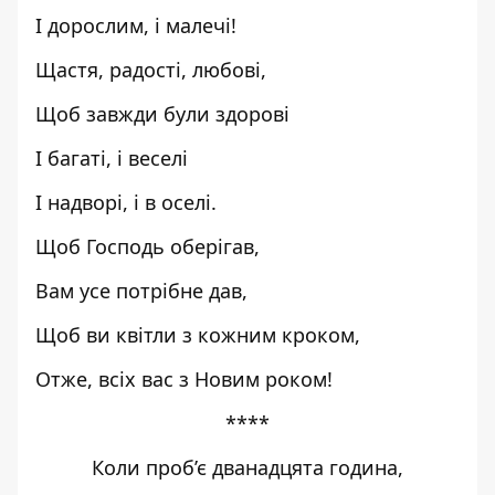
І дорослим, і малечі!
Щастя, радості, любові,
Щоб завжди були здорові
І багаті, і веселі
І надворі, і в оселі.
Щоб Господь оберігав,
Вам усе потрібне дав,
Щоб ви квітли з кожним кроком,
Отже, всіх вас з Новим роком!
****
Коли проб’є дванадцята година,