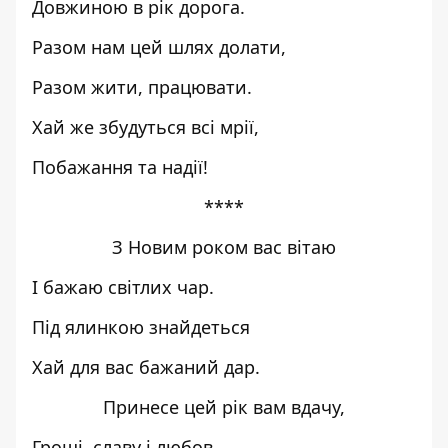
Довжиною в рік дорога.
Разом нам цей шлях долати,
Разом жити, працювати.
Хай же збудуться всі мрії,
Побажання та надії!
****
З Новим роком вас вітаю
І бажаю світлих чар.
Під ялинкою знайдеться
Хай для вас бажаний дар.
Принесе цей рік вам вдачу,
Гроші, славу і любов,