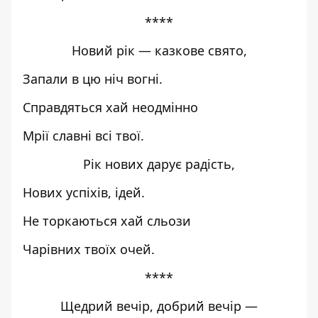
****
Новий рік — казкове свято,
Запали в цю ніч вогні.
Справдяться хай неодмінно
Мрії славні всі твої.
Рік нових дарує радість,
Нових успіхів, ідей.
Не торкаються хай сльози
Чарівних твоїх очей.
****
Щедрий вечір, добрий вечір —