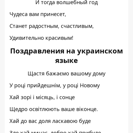
И тогда волшебный год
Чудеса вам принесет,
Станет радостным, счастливым,
Удивительно красивым!
Поздравления на украинском
языке
Щастя бажаємо вашому дому
У році прийдешнім, у році Новому
Хай зорі і місяць, і сонце
Щедро освітлюють ваше віконце.
Хай до вас доля ласкавою буде
Зле хай минає, добро хай прибуде.