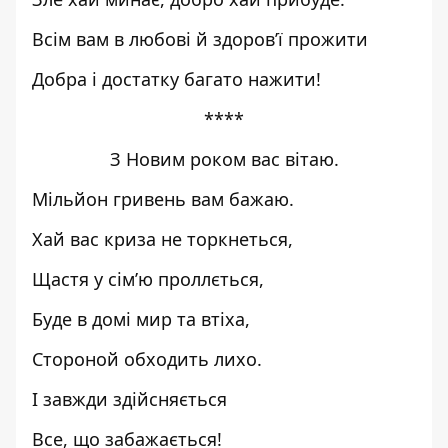
Всім вам в любові й здоров’ї прожити
Добра і достатку багато нажити!
****
З Новим роком вас вітаю.
Мільйон гривень вам бажаю.
Хай вас криза не торкнеться,
Щастя у сім’ю проллється,
Буде в домі мир та втіха,
Стороной обходить лихо.
І завжди здійсняється
Все, що забажається!