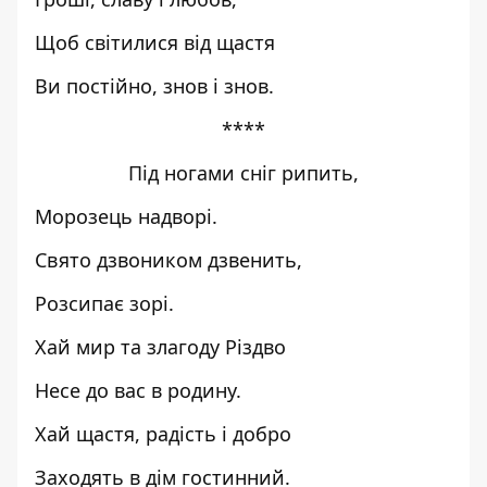
Щоб світилися від щастя
Ви постійно, знов і знов.
****
Під ногами сніг рипить,
Морозець надворі.
Свято дзвоником дзвенить,
Розсипає зорі.
Хай мир та злагоду Різдво
Несе до вас в родину.
Хай щастя, радість і добро
Заходять в дім гостинний.