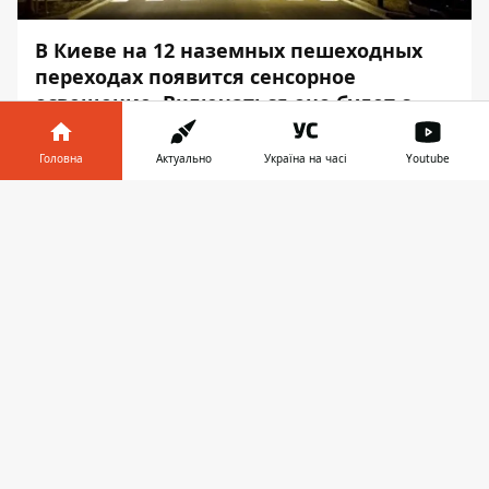
В Киеве на 12 наземных пешеходных
переходах появится сенсорное
освещение. Включаться оно будет с
помощью датчиков движения.
Головна
Актуально
Україна на часі
Youtube
По статистике большинство аварий
происходит именно из-за отсутствия
Інформатор у
Завантажити
освещения на "зебрах", где
телефоні
👉
автомобилисты не видят пешеходов. Об
этом
Информатор
узнал на сайте КГГА.
Изменения должны помочь уменьшить
количество ДТП и нарушений по этой
причине. «Мы постоянно работаем над
повышением безопасности дорожного
движения и прислушиваемся к
пожеланиям киевлян. Поэтому мы рады
воплощать в жизнь проект Владимира