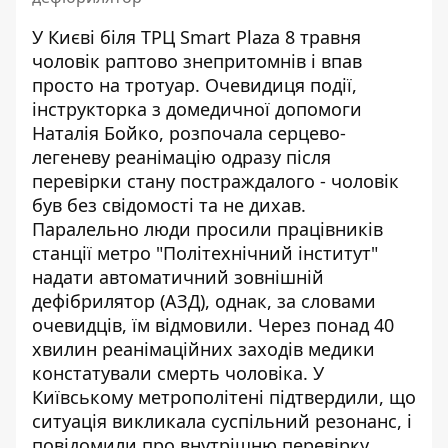
У Києві біля ТРЦ Smart Plaza 8 травня
чоловік раптово знепритомнів і впав
просто на тротуар. Очевидиця події,
інструкторка з домедичної допомоги
Наталія Бойко
, розпочала серцево-
легеневу реанімацію одразу після
перевірки стану постраждалого - чоловік
був без свідомості та не дихав.
Паралельно люди просили працівників
станції метро "Політехнічний інститут"
надати автоматичний зовнішній
дефібрилятор (АЗД), однак, за словами
очевидців, їм відмовили. Через понад 40
хвилин реанімаційних заходів медики
констатували смерть чоловіка. У
Київському метрополітені підтвердили, що
ситуація викликала суспільний резонанс, і
повідомили про внутрішню перевірку.