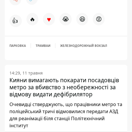
♥
🔥
😭
😆
😡
👍
ПАРКОВКА
ТРАМВАИ
ЖЕЛЕЗНОДОРОЖНЫЙ ВОКЗАЛ
14:29, 11 травня
Кияни вимагають покарати посадовців
метро за вбивство з необережності за
відмову видати дефібрилятор
Очевидці стверджують, що працівники метро та
поліцейський тричі відмовилися передати АЗД
для реанімації біля станції Політехнічний
інститут