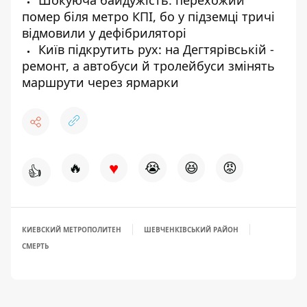
Шокуюча байдужість: перехожий
помер біля метро КПІ, бо у підземці тричі
відмовили у дефібриляторі
Київ підкрутить рух: на Дегтярівській -
ремонт, а автобуси й тролейбуси змінять
маршрути через ярмарки
♥
🔥
😭
😆
😡
👍
КИЕВСКИЙ МЕТРОПОЛИТЕН
ШЕВЧЕНКІВСЬКИЙ РАЙОН
СМЕРТЬ