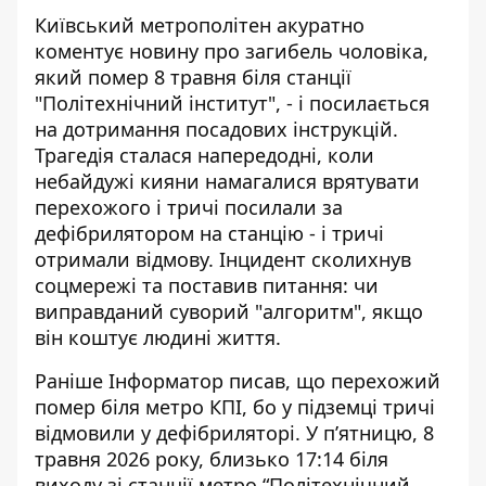
Київський метрополітен акуратно
коментує новину про загибель чоловіка,
який помер 8 травня біля станції
"Політехнічний інститут", - і посилається
на дотримання посадових інструкцій.
Трагедія сталася напередодні
, коли
небайдужі кияни намагалися врятувати
перехожого і тричі посилали за
дефібрилятором на станцію - і тричі
отримали відмову. Інцидент сколихнув
соцмережі та поставив питання: чи
виправданий суворий "алгоритм", якщо
він коштує людині життя.
Раніше Інформатор писав, що
перехожий
помер біля метро КПІ,
бо у підземці тричі
відмовили у дефібриляторі.
У п’ятницю, 8
травня 2026 року, близько 17:14 біля
виходу зі станції метро “Політехнічний