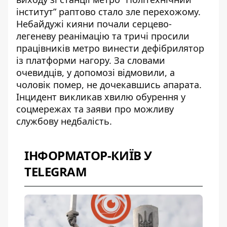
інститут” раптово стало зле перехожому.
Небайдужі кияни почали серцево-
легеневу реанімацію та тричі просили
працівників метро винести дефібрилятор
із платформи нагору. За словами
очевидців, у допомозі відмовили, а
чоловік помер, не дочекавшись апарата.
Інцидент викликав хвилю обурення у
соцмережах та заяви про можливу
службову недбалість.
ІНФОРМАТОР-КИЇВ У
TELEGRAM