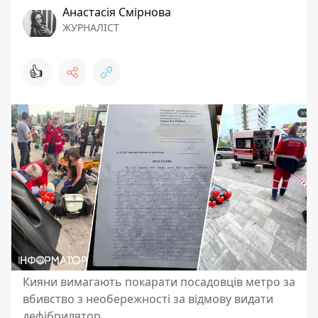
Анастасія Смірнова
ЖУРНАЛІСТ
👍
Кияни вимагають покарати посадовців метро за
вбивство з необережності за відмову видати
дефібрилятор