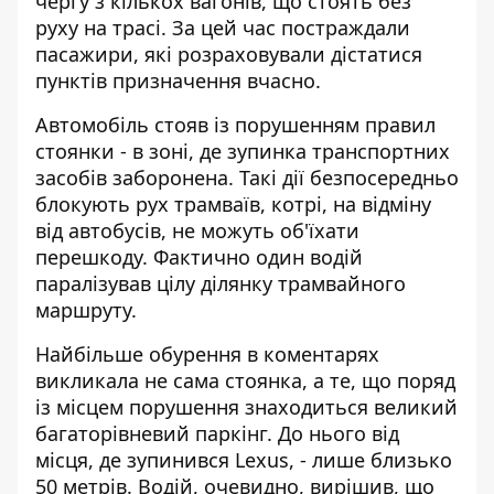
чергу з кількох вагонів, що стоять без
руху на трасі. За цей час постраждали
пасажири, які розраховували дістатися
пунктів призначення вчасно.
Автомобіль стояв із порушенням правил
стоянки - в зоні, де зупинка транспортних
засобів заборонена. Такі дії безпосередньо
блокують рух трамваїв, котрі, на відміну
від автобусів, не можуть об'їхати
перешкоду. Фактично один водій
паралізував цілу ділянку трамвайного
маршруту.
Найбільше обурення в коментарях
викликала не сама стоянка, а те, що поряд
із місцем порушення знаходиться великий
багаторівневий паркінг. До нього від
місця, де зупинився Lexus, - лише близько
50 метрів. Водій, очевидно, вирішив, що