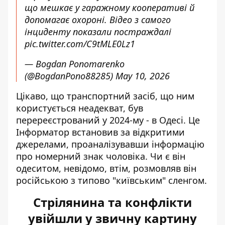
що мешкає у гаражному кооперативі й
допомагає охороні. Відео з самого
інциденту показали постраждалі
pic.twitter.com/C9tMLE0Lz1
— Bogdan Ponomarenko
(@BogdanPono88285)
May 10, 2026
Цікаво, що транспортний засіб, що ним
користується неадекват, був
перереєстрований у 2024-му - в Одесі. Це
Інформатор встановив за відкритими
джерелами, проаналізувавши інформацію
про номерний знак чоловіка. Чи є він
одеситом, невідомо, втім, розмовляв він
російською з типово "київським" сленгом.
Стрілянина та конфлікти
увійшли у звичну картину