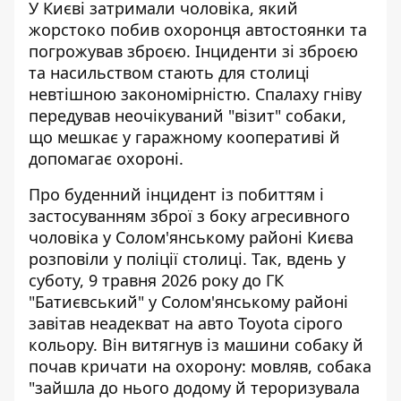
У Києві затримали чоловіка, який
жорстоко побив охоронця автостоянки та
погрожував зброєю.
Інциденти зі зброєю
та насильством
стають для столиці
невтішною закономірністю. Спалаху гніву
передував неочікуваний "візит" собаки,
що мешкає у гаражному кооперативі й
допомагає охороні.
Про буденний інцидент із побиттям і
застосуванням зброї з боку агресивного
чоловіка у Солом'янському районі Києва
розповіли у поліції столиці
. Так, вдень у
суботу, 9 травня 2026 року до ГК
"Батиєвський" у Солом'янському районі
завітав неадекват на авто Toyota сірого
кольору. Він витягнув із машини собаку й
почав кричати на охорону: мовляв, собака
"зайшла до нього додому й тероризувала