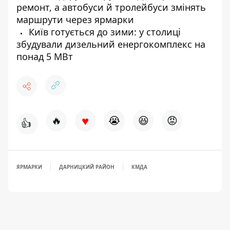
ремонт, а автобуси й тролейбуси змінять
маршрути через ярмарки
Київ готується до зими: у столиці
збудували дизельний енергокомплекс на
понад 5 МВт
♥
🔥
😭
😆
😡
👍
ЯРМАРКИ
ДАРНИЦКИЙ РАЙОН
КМДА