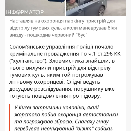
Наставляв на охоронця паркінгу пристрій для
відстрілу гумових куль, а коли маневрував біля
виїзду - пошкодив червоний "бус"
Солом'янське управління поліції почало
кримінальне провадження по ч.1 ст.296 КК
("хуліганство"). Зловмисника знайшли, в
нього вилучили пристрій для відстрілу
гумових куль, яким той погрожував
літньому охоронцеві. Слідчі ведуть
досудове розслідування, порушнику вже
готують повідомлення про підозру.
У Києві затримали чоловіка, який
жорстоко побив охоронця автостоянки
та погрожував зброєю. Спалаху гніву
передував неочікуваний "візит" собаки,