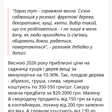
"Зараз тут - справжня весна. Сезон
саджанців у розпалі: фруктові дерева,
декоративні, кущі, квіти. Вибір такий,
що очі розбігаються - і не лише в мене.
Бачу, як люди приходять із сім’ями,
обирають довго, радяться,
повертаються", - розповів Лебедко у
дописі.
Весною 2026 року приблизні ціни на
саджанці кущів і дерев вищі за
минулорічні на 10-30%. Так, плодові дерева
- абрикос, груша, слива, черешня
коштують по 350-550 грн/шт. Сакуру
можна придбати за 820-2000 грн. Малину
й смородину продають від 150 грн за кущі
в контейнерах, лохину від 200 грн залежно
від віку. А троянди коштують від 130 до