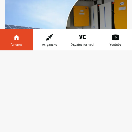
Головна
Актуально
Україна на часі
Youtube
Інформатор у
Завантажити
телефоні
👉
КНП "Броварська багатофункціональна клінічна
лікарня" тепер живитиметься від сучасної
сонячної електростанції
Наприкінці липня у КНП "Броварська
багатофункціональна клінічна лікарня"
відкрили сучасну сонячну електростанцію.
Її потужність, 24 кВт з додатковою
системою резервного живлення на 29 кВт/
год, дозволить навіть
під час