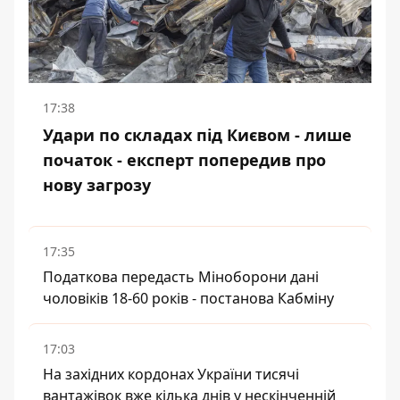
17:38
Удари по складах під Києвом - лише
початок - експерт попередив про
нову загрозу
17:35
Податкова передасть Міноборони дані
чоловіків 18-60 років - постанова Кабміну
17:03
На західних кордонах України тисячі
вантажівок вже кілька днів у нескінченній