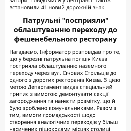
затори, повідомили у Дептрансі. Також
встановили 41 новий дорожній знак.
Патрульні "посприяли"
облаштуванню переходу до
фешенебельного ресторану
Нагадаємо, Інформатор розповідав про те,
що у березні
патрульна поліція Києва
посприяла облаштуванню
наземного
переходу через вул. Січових Стрільців до
одного з дорогих ресторанів Києва. З цією
метою Департамент видав спеціальний
припис з вимогою демонтувати секції
загородження та нанести розмітку, що й
було зроблено комунальниками. Разом з
тим, вимоги громадськості щодо
створення аналогічних переходів у більш
насичених пішоходами місцях столиці