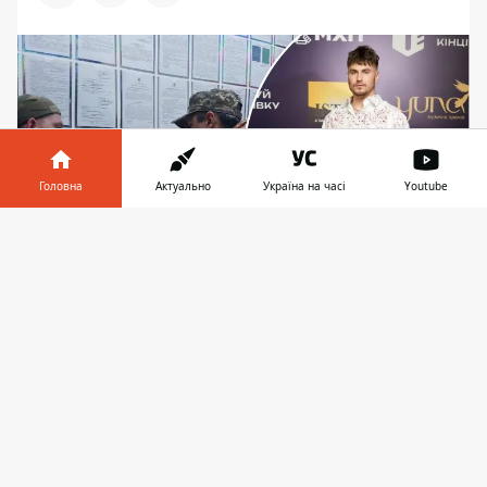
Головна
Актуально
Україна на часі
Youtube
Інформатор у
Завантажити
телефоні
👉
Востаннє Рассел оновлював сторінку у
Instagram кілька днів тому - якраз був у жюрі
премії YUNA-2024
Відомого київського співака, блогера та
музичного оглядача Ваню Рассела нібито
затримали у Івано-Франківську і
доставили до ТЦК для проходження