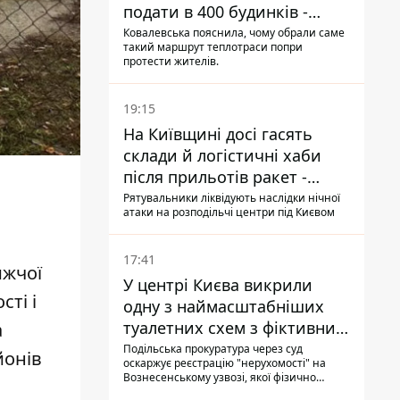
подати в 400 будинків -
депутатка Київради
Ковалевська пояснила, чому обрали саме
такий маршрут теплотраси попри
протести жителів.
19:15
На Київщині досі гасять
склади й логістичні хаби
після прильотів ракет -
ДСНС
Рятувальники ліквідують наслідки нічної
атаки на розподільчі центри під Києвом
17:41
ижчої
У центрі Києва викрили
ті і
одну з наймасштабніших
туалетних схем з фіктивним
а
будинком
Подільська прокуратура через суд
йонів
оскаржує реєстрацію "нерухомості" на
Вознесенському узвозі, якої фізично
ніколи не існувало: під неї, ймовірно,