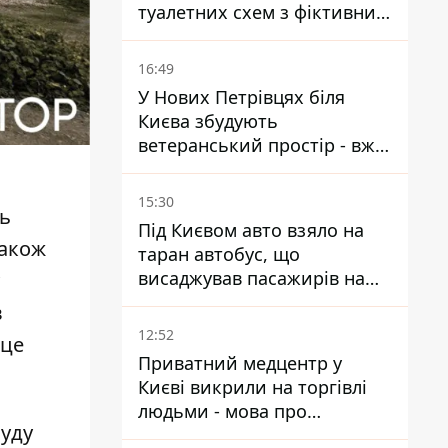
туалетних схем з фіктивним
будинком
16:49
У Нових Петрівцях біля
Києва збудують
ветеранський простір - вже
знайшли проєктанта
15:30
ь
Під Києвом авто взяло на
також
таран автобус, що
висаджував пасажирів на
зупинці - пасажирка в
в
лікарні
12:52
 це
Приватний медцентр у
Києві викрили на торгівлі
людьми - мова про
суду
сурогатне материнство