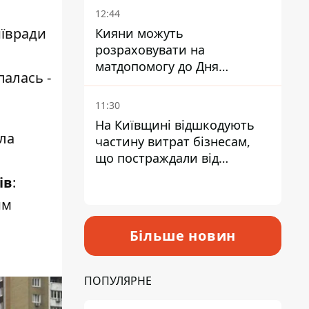
12:44
иївради
Кияни можуть
розраховувати на
матдопомогу до Дня
палась -
незалежності - кому її
дадуть
11:30
На Київщині відшкодують
ла
частину витрат бізнесам,
що постраждали від
прильотів ракет
ів
:
им
Більше новин
ПОПУЛЯРНЕ