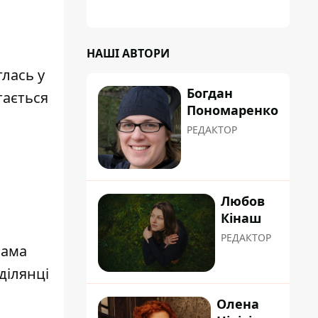
планували пізніше отримати "в
обслуговування" земельну ділянку
НАШІ АВТОРИ
лась у
Богдан
тається
Пономаренко
РЕДАКТОР
Любов
Кінаш
РЕДАКТОР
сама
ділянці
Олена