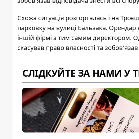
зобов'язав відповідача знести всі спор
Схожа ситуація розгорталась і на Троє
парковку на вулиці Бальзака
. Орендар
іншій фірмі з тим самим директором. Од
скасував право власності та зобов'язав
СЛІДКУЙТЕ ЗА НАМИ У 