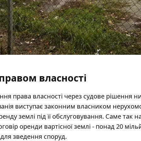
 правом власності
ння права власності через судове рішення н
мпанія виступає законним власником нерухомос
енду землі під її обслуговування. Саме так н
говір оренди вартісної землі - понад 20 міль
 для зведення споруд.