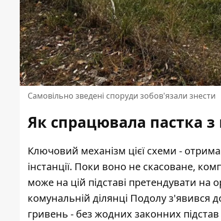
Самовільно зведені споруди зобов'язали знести
Як спрацювала пастка з
Ключовий механізм цієї схеми - отрима
інстанції. Поки воно не скасоване, ко
може на цій підставі претендувати на ор
комунальній ділянці Подолу з'явився до
гривень - без жодних законних підстав