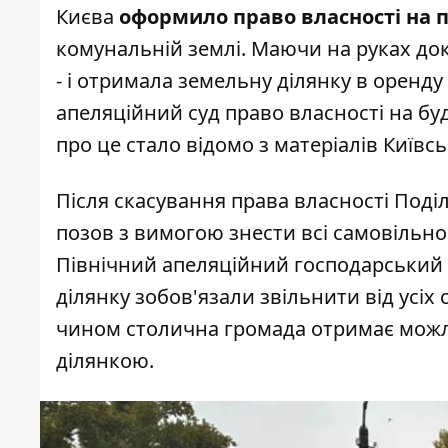
Києва
оформило право власності на 
комунальній землі. Маючи на руках до
- і отримала земельну ділянку в оренду
апеляційний суд право власності на буді
про це стало відомо з матеріалів
Київсь
Після скасування права власності Поді
позов з вимогою знести всі самовільно
Північний апеляційний господарський
ділянку зобов'язали звільнити від усіх
чином столична громада отримає можл
ділянкою.