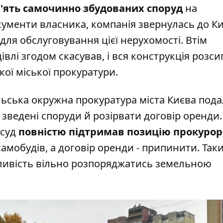
п'ять самочинно збудованих споруд
на
кументи власника, компанія звернулась до К
 для обслуговування цієї нерухомості. Втім
влі згодом скасував, і вся конструкція розси
кої міської прокуратури
.
льська окружна прокуратура міста Києва пода
 зведені споруди й розірвати договір оренди.
 суд
повністю підтримав позицію прокурор
 самобудів, а договір оренди - припинити. Так
ивість вільно розпоряджатись земельною