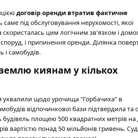
ляцією
договір оренди втратив фактичне
ь саме під обслуговування нерухомості, якої
 скористалась цим логічним зв'язком і домог
я споруд, і припинення оренди. Ділянка повер
ь і самобудів.
землю киянам у кількох
ня ухвалили щодо урочища "Горбачиха" в
амобудів відпочинкової бази
підтвердила та 
ь будівель площею 500 квадратних метрів на 
ів вартістю понад 50 мільйонів гривень. Суд