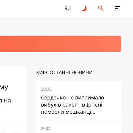
RU
КИЇВ: ОСТАННІ НОВИНИ
ему
20:38
Сердечко не витримало
д на
вибухів ракет - в Ірпені
померли мешканці
притулку для собак з
інвалідністю
20:05