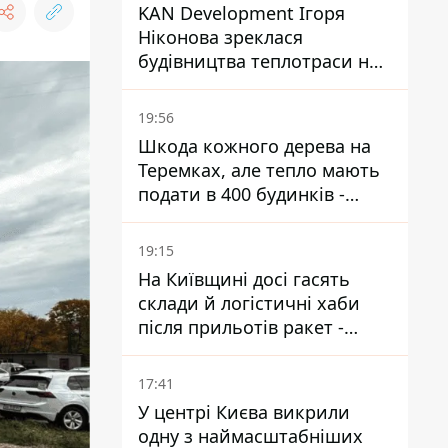
KAN Development Ігоря
Ніконова зреклася
будівництва теплотраси на
Теремках
19:56
Шкода кожного дерева на
Теремках, але тепло мають
подати в 400 будинків -
депутатка Київради
19:15
На Київщині досі гасять
склади й логістичні хаби
після прильотів ракет -
ДСНС
17:41
У центрі Києва викрили
одну з наймасштабніших