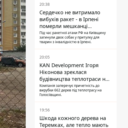
20:38
Сердечко не витримало
вибухів ракет - в Ірпені
померли мешканці
притулку для собак з
Під час ракетної атаки РФ на Київщину
загинули двоє собак у притулку для
інвалідністю
тварин з інвалідністю в Ірпені.
20:05
KAN Development Ігоря
Ніконова зреклася
будівництва теплотраси на
Теремках
Компанія заперечує причетність до
вирубки 662 дерев під теплотрасу на
Голосіївщині.
19:56
Шкода кожного дерева на
Теремках, але тепло мають