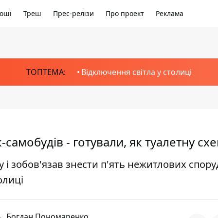
оші
Треш
Прес-релізи
Про проект
Реклама
ТОПТЕМА:
Відключення світла у столиці
-самобудів - готували, як туалетну сх
 і зобов'язав знести п'ять нежитлових спору
олиці
Богдан Пономаренко