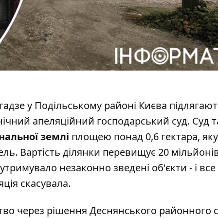
гадзе у Подільському районі Києва
підлягают
нічний апеляційний господарський суд. Суд 
нальної землі
площею понад 0,6 гектара, яку
ель. Вартість ділянки перевищує 20 мільйоні
тримувало незаконно зведені об'єкти - і все
яція скасувала.
ство через рішення Деснянського районного 