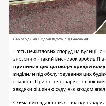
Самобуди на Подолі підуть під знесення
П'ять нежитлових споруд на вулиці Гон
знесенню
- такий висновок зробив Пів
припинив дію договору оренди кому
виділили під обслуговування цих будів
гривень. Приватне товариство роками у
завдяки рішенню суду, яке згодом апел
Схема виглядала так: спочатку товари