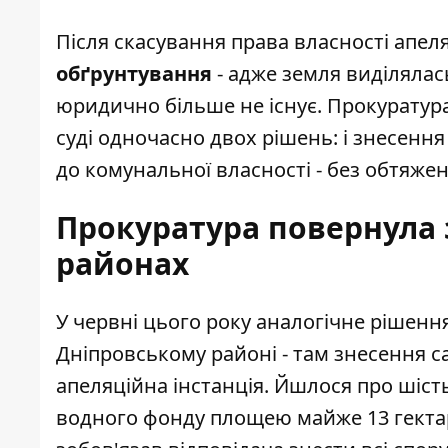
Після скасування права власності апе
обґрунтування
- адже земля виділялас
юридично більше не існує. Прокуратура
суді одночасно двох рішень: і знесенн
до комунальної власності - без обтяжен
Прокуратура повернула 
районах
У червні цього року аналогічне рішен
Дніпровському районі - там
знесення с
апеляційна інстанція. Йшлося про шіст
водного фонду площею майже 13 гектар