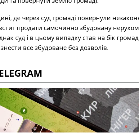
уди та повернути землю громаді.
щині, де через суд громаді повернули
незакон
 встиг продати самочинно збудовану нерухом
нак суд і в цьому випадку став на бік громад
 знести все збудоване без дозволів.
TELEGRAM