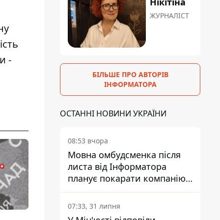
Нікітіна
ЖУРНАЛІСТ
ну
ість
и -
БІЛЬШЕ ПРО АВТОРІВ
ІНФОРМАТОРА
ОСТАННІ НОВИНИ УКРАЇНИ
08:53 вчора
Мовна омбудсменка після
листа від Інформатора
планує покарати компанію-
підрядника ПриватБанку
07:33, 31 липня