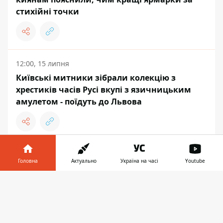
стихійні точки
12:00, 15 липня
Київські митники зібрали колекцію з
хрестиків часів Русі вкупі з язичницьким
амулетом - поїдуть до Львова
10:35, 15 липня
Головна
Актуально
Україна на часі
Youtube
У ТРЦ White Lines буде великий шоурум LK
Brand - це жіночий одяг, що шиють у
Інформатор у
Завантажити
Хмельницькому
телефоні
👉