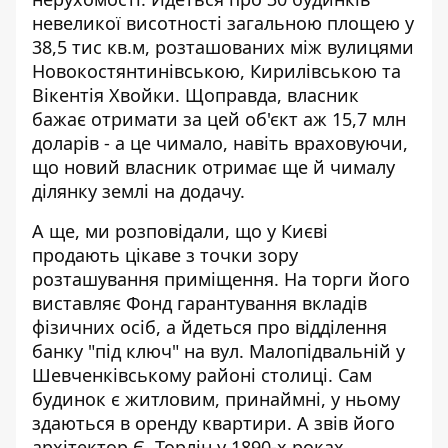
невеликої висотності загальною площею у
38,5 тис кв.м, розташованих між вулицями
Новокостянтинівською, Кирилівською та
Вікентія Хвойки. Щоправда, власник
бажає отримати за цей об'єкт аж 15,7 млн
доларів - а це чимало, навіть враховуючи,
що новий власник отримає ще й чималу
ділянку землі на додачу.
А ще, ми розповідали, що у Києві
продають цікаве з точки зору
розташування приміщення. На торги його
виставляє Фонд гарантування вкладів
фізичних осіб, а йдеться про
відділення
банку "під ключ" на вул. Малопідвальній
у
Шевченківському районі столиці. Сам
будинок є житловим, принаймні, у ньому
здаються в оренду квартири. А звів його
архітектор Є. Торлін у 1890-х роках.