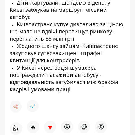
Діти жартували, що їдемо в депо: у
Києві заблукав на маршруті міський
автобус
Київпастранс купує дизпаливо за ціною,
що мало не вдвічі перевищує ринкову -
переплатить 85 млн грн
Жодного шансу зайцям: Київпастранс
закуповує суперзахищені штрафні
квитанції для контролерів
У Києві через водія-шумахера
постраждали пасажири автобусу -
відповідальність загубилася між браком
кадрів і умовами праці
♥
🔥
😭
😆
😡
👍