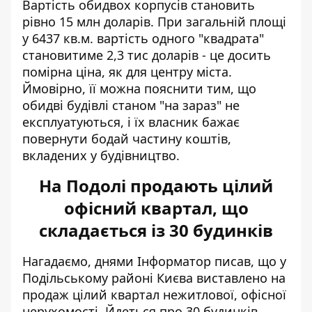
Вартість обидвох корпусів становить
рівно 15 млн доларів. При загальній площі
у 6437 кв.м. вартість одного "квадрата"
становитиме 2,3 тис доларів - це досить
помірна ціна, як для центру міста.
Ймовірно, її можна пояснити тим, що
обидві будівлі станом "на зараз" не
експлуатуються, і їх власник бажає
повернути бодай частину коштів,
вкладених у будівництво.
На Подолі продають цілий
офісний квартал, що
складається із 30 будинків
Нагадаємо, днями Інформатор писав, що у
Подільському районі Києва виставлено на
продаж
цілий квартал нежитлової, офісної
нерухомості
. Йдеться про 30 будинків