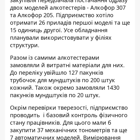
закупівля передбачала постачання одразу
двох моделей алкотестерів - Алкофор 307
та Алкофор 205. Підприємство хотіло
отримати 26 приладів першої моделі та ще
15 одиниць другої. Усе обладнання
планували використовувати у філіях
структури.
Разом із самими алкотестерами
замовляли й витратні матеріали для них.
До переліку увійшло 127 пакунків
трубочок для мундштуків по 200 штук
кожний. Також окремо замовляли 1430
пакунків мундштуків по 20 штук.
Окрім перевірки тверезості, підприємство
проводить і базовий контроль фізичного
стану працівників. Для цього мали б
закупити 37 механічних тонометрів та ще
7 автоматичних моделей. Вимірювання