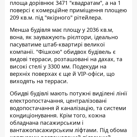
площа дорівнює 3471 "квадратам", а на 1
поверсі є комерційне приміщення площею
209 кв.м. під "якірного" рітейлера.
Менша будівля має площу у 2036 кв.м,
вона, як зауважують рієлтори, ідеально
пасуватиме штаб-квартирі великої
компанії. "Фішкою" обидвох будівель є
видові терраси, розташовані на дахах, та
високі стелі у 3300 мм. Подекуди на
верхніх поверхах є ще й VIP-офіси, що
виходять на терраси.
Обидві будівлі мають потужні виділені лінії
електропостачання, централізовані
водопостачання й каналізацію, та системи
кондиціонування. Крім того, кожна
обладнана пасажирським і
вантажопасажирським ліфтами. Під обома